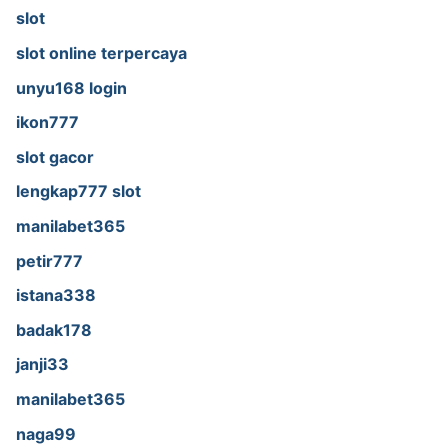
slot
slot online terpercaya
unyu168 login
ikon777
slot gacor
lengkap777 slot
manilabet365
petir777
istana338
badak178
janji33
manilabet365
naga99