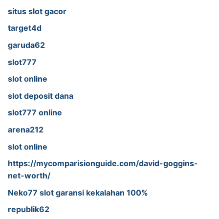
situs slot gacor
target4d
garuda62
slot777
slot online
slot deposit dana
slot777 online
arena212
slot online
https://mycomparisionguide.com/david-goggins-
net-worth/
Neko77 slot garansi kekalahan 100%
republik62