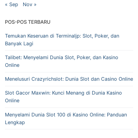
« Sep
Nov »
POS-POS TERBARU
Temukan Keseruan di Terminaljp: Slot, Poker, dan
Banyak Lagi
Talibet: Menyelami Dunia Slot, Poker, dan Kasino
Online
Menelusuri Crazyrichslot: Dunia Slot dan Casino Online
Slot Gacor Maxwin: Kunci Menang di Dunia Kasino
Online
Menyelami Dunia Slot 100 di Kasino Online: Panduan
Lengkap