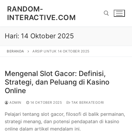
Lompat
RANDOM-
ke
INTERACTIVE.COM
konten
Hari:
14 Oktober 2025
Cari:
BERANDA
ARSIP UNTUK 14 OKTOBER 2025
Mengenal Slot Gacor: Definisi,
Strategi, dan Peluang di Kasino
Online
ADMIN
14 OKTOBER 2025
TAK BERKATEGORI
Pelajari tentang slot gacor, filosofi di balik permainan,
strategi menang, dan potensi pendapatan di kasino
online dalam artikel mendalam ini.