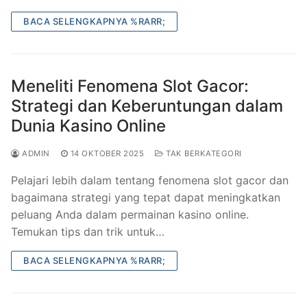
BACA SELENGKAPNYA %RARR;
Meneliti Fenomena Slot Gacor:
Strategi dan Keberuntungan dalam
Dunia Kasino Online
ADMIN
14 OKTOBER 2025
TAK BERKATEGORI
Pelajari lebih dalam tentang fenomena slot gacor dan
bagaimana strategi yang tepat dapat meningkatkan
peluang Anda dalam permainan kasino online.
Temukan tips dan trik untuk…
BACA SELENGKAPNYA %RARR;