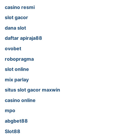
casino resmi
slot gacor
dana slot
daftar apiraja88
ovobet
robopragma
slot online
mix parlay
situs slot gacor maxwin
casino online
mpo
abgbet88
Slot88