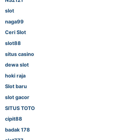
slot
naga99
Ceri Slot
slot88
situs casino
dewa slot
hoki raja
Slot baru
slot gacor
SITUS TOTO
cipit88
badak 178