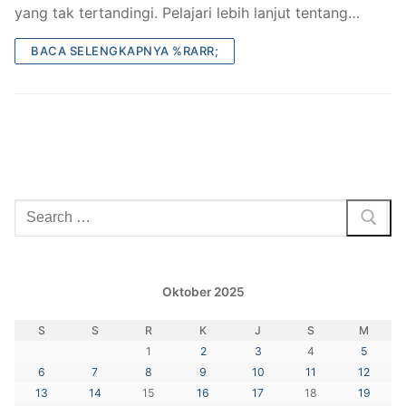
yang tak tertandingi. Pelajari lebih lanjut tentang…
BACA SELENGKAPNYA %RARR;
Cari:
Oktober 2025
S
S
R
K
J
S
M
1
2
3
4
5
6
7
8
9
10
11
12
13
14
15
16
17
18
19