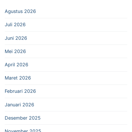
Agustus 2026
Juli 2026
Juni 2026
Mei 2026
April 2026
Maret 2026
Februari 2026
Januari 2026
Desember 2025
November 2025