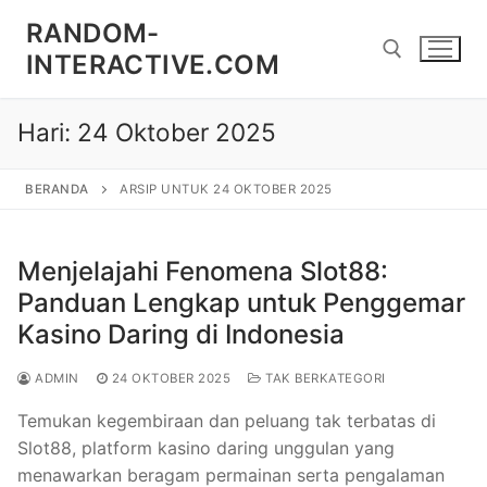
Lompat
RANDOM-
ke
INTERACTIVE.COM
konten
Hari:
24 Oktober 2025
Cari:
BERANDA
ARSIP UNTUK 24 OKTOBER 2025
Menjelajahi Fenomena Slot88:
Panduan Lengkap untuk Penggemar
Kasino Daring di Indonesia
ADMIN
24 OKTOBER 2025
TAK BERKATEGORI
Temukan kegembiraan dan peluang tak terbatas di
Slot88, platform kasino daring unggulan yang
menawarkan beragam permainan serta pengalaman