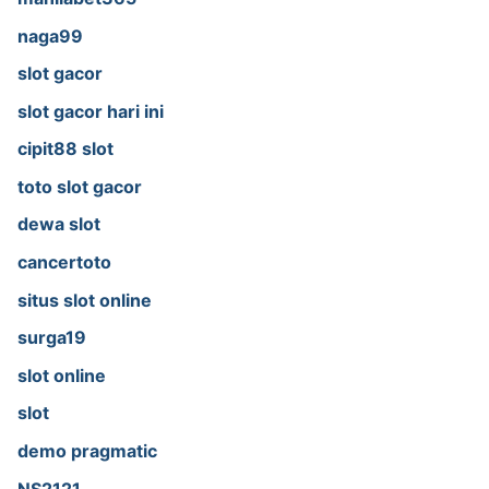
naga99
slot gacor
slot gacor hari ini
cipit88 slot
toto slot gacor
dewa slot
cancertoto
situs slot online
surga19
slot online
slot
demo pragmatic
NS2121