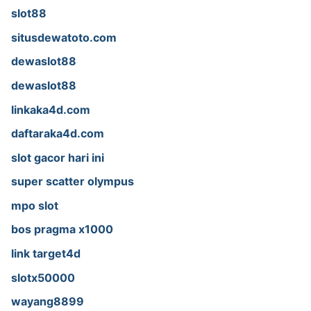
slot88
situsdewatoto.com
dewaslot88
dewaslot88
linkaka4d.com
daftaraka4d.com
slot gacor hari ini
super scatter olympus
mpo slot
bos pragma x1000
link target4d
slotx50000
wayang8899