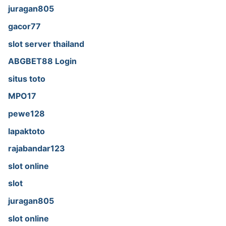
juragan805
gacor77
slot server thailand
ABGBET88 Login
situs toto
MPO17
pewe128
lapaktoto
rajabandar123
slot online
slot
juragan805
slot online