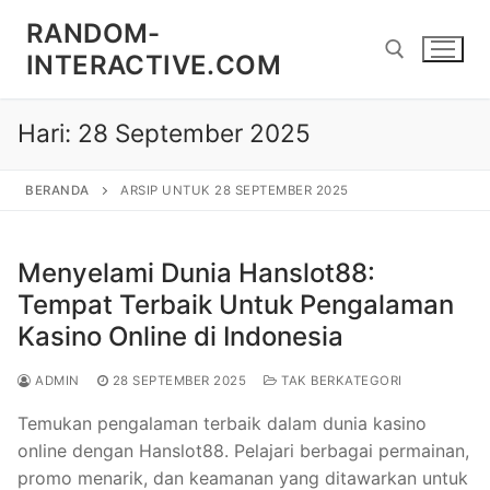
Lompat
RANDOM-
ke
INTERACTIVE.COM
konten
Hari:
28 September 2025
Cari:
BERANDA
ARSIP UNTUK 28 SEPTEMBER 2025
Menyelami Dunia Hanslot88:
Tempat Terbaik Untuk Pengalaman
Kasino Online di Indonesia
ADMIN
28 SEPTEMBER 2025
TAK BERKATEGORI
Temukan pengalaman terbaik dalam dunia kasino
online dengan Hanslot88. Pelajari berbagai permainan,
promo menarik, dan keamanan yang ditawarkan untuk