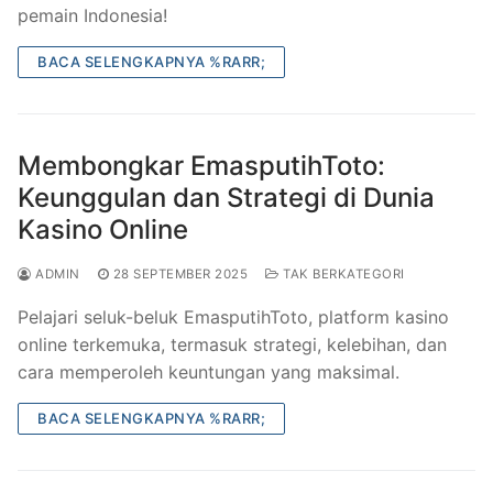
pemain Indonesia!
BACA SELENGKAPNYA %RARR;
Membongkar EmasputihToto:
Keunggulan dan Strategi di Dunia
Kasino Online
ADMIN
28 SEPTEMBER 2025
TAK BERKATEGORI
Pelajari seluk-beluk EmasputihToto, platform kasino
online terkemuka, termasuk strategi, kelebihan, dan
cara memperoleh keuntungan yang maksimal.
BACA SELENGKAPNYA %RARR;