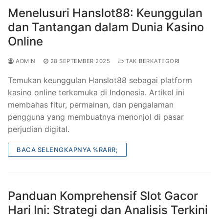
Menelusuri Hanslot88: Keunggulan
dan Tantangan dalam Dunia Kasino
Online
ADMIN
28 SEPTEMBER 2025
TAK BERKATEGORI
Temukan keunggulan Hanslot88 sebagai platform
kasino online terkemuka di Indonesia. Artikel ini
membahas fitur, permainan, dan pengalaman
pengguna yang membuatnya menonjol di pasar
perjudian digital.
BACA SELENGKAPNYA %RARR;
Panduan Komprehensif Slot Gacor
Hari Ini: Strategi dan Analisis Terkini