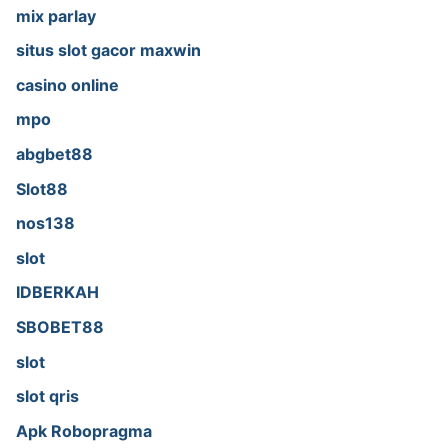
mix parlay
situs slot gacor maxwin
casino online
mpo
abgbet88
Slot88
nos138
slot
IDBERKAH
SBOBET88
slot
slot qris
Apk Robopragma