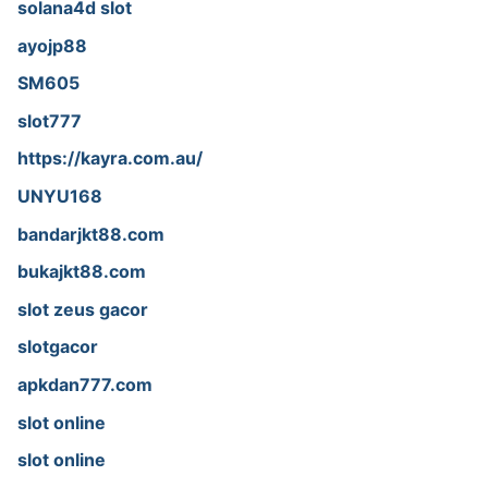
solana4d slot
ayojp88
SM605
slot777
https://kayra.com.au/
UNYU168
bandarjkt88.com
bukajkt88.com
slot zeus gacor
slotgacor
apkdan777.com
slot online
slot online