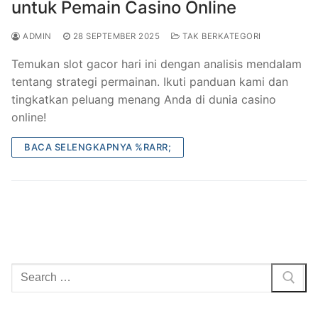
untuk Pemain Casino Online
ADMIN
28 SEPTEMBER 2025
TAK BERKATEGORI
Temukan slot gacor hari ini dengan analisis mendalam
tentang strategi permainan. Ikuti panduan kami dan
tingkatkan peluang menang Anda di dunia casino
online!
BACA SELENGKAPNYA %RARR;
Cari: