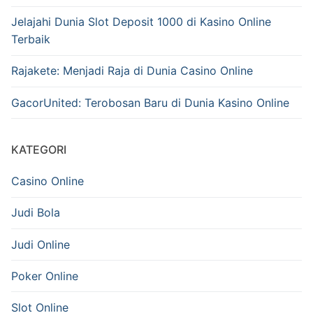
Jelajahi Dunia Slot Deposit 1000 di Kasino Online
Terbaik
Rajakete: Menjadi Raja di Dunia Casino Online
GacorUnited: Terobosan Baru di Dunia Kasino Online
KATEGORI
Casino Online
Judi Bola
Judi Online
Poker Online
Slot Online