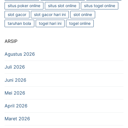
situs poker online
situs slot online
situs togel online
slot gacor
slot gacor hari ini
slot online
taruhan bola
togel hari ini
togel online
ARSIP
Agustus 2026
Juli 2026
Juni 2026
Mei 2026
April 2026
Maret 2026