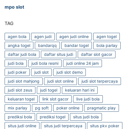
mpo slot
TAG
agen bola
agen judi
agen judi online
agen togel
angka togel
bandarqq
bandar togel
bola parlay
daftar judi bola
daftar situs judi
daftar slot gacor
judi bola
judi bola resmi
judi online 24 jam
judi poker
judi slot
judi slot demo
judi slot mahjong
judi slot online
judi slot terpercaya
judi slot zeus
judi togel
keluaran hari ini
keluaran togel
link slot gacor
live judi bola
mix parlay
pg soft
poker online
pragmatic play
prediksi bola
prediksi togel
situs judi bola
situs judi online
situs judi terpercaya
situs pkv poker