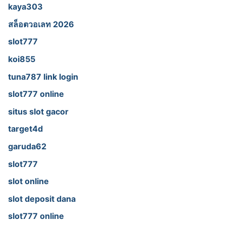
kaya303
สล็อตวอเลท 2026
slot777
koi855
tuna787 link login
slot777 online
situs slot gacor
target4d
garuda62
slot777
slot online
slot deposit dana
slot777 online