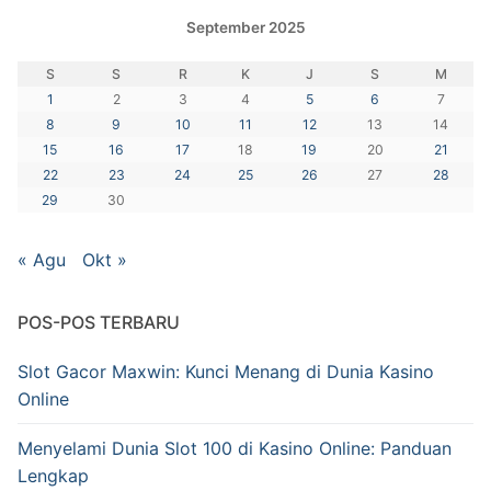
September 2025
S
S
R
K
J
S
M
1
2
3
4
5
6
7
8
9
10
11
12
13
14
15
16
17
18
19
20
21
22
23
24
25
26
27
28
29
30
« Agu
Okt »
POS-POS TERBARU
Slot Gacor Maxwin: Kunci Menang di Dunia Kasino
Online
Menyelami Dunia Slot 100 di Kasino Online: Panduan
Lengkap