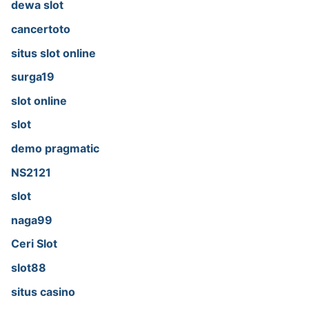
dewa slot
cancertoto
situs slot online
surga19
slot online
slot
demo pragmatic
NS2121
slot
naga99
Ceri Slot
slot88
situs casino