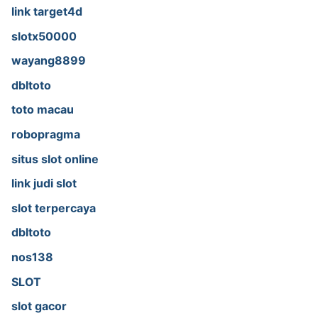
link target4d
slotx50000
wayang8899
dbltoto
toto macau
robopragma
situs slot online
link judi slot
slot terpercaya
dbltoto
nos138
SLOT
slot gacor