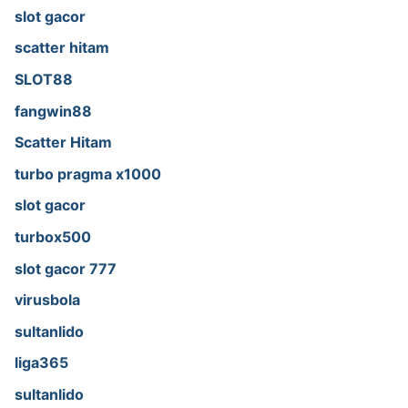
slot gacor
scatter hitam
SLOT88
fangwin88
Scatter Hitam
turbo pragma x1000
slot gacor
turbox500
slot gacor 777
virusbola
sultanlido
liga365
sultanlido