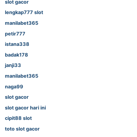
slot gacor
lengkap777 slot
manilabet365
petir777
istana338
badak178
janji33
manilabet365
naga99
slot gacor
slot gacor hari ini
cipit88 slot
toto slot gacor