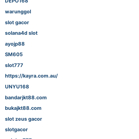
DEPO168
warunggol
slot gacor
solana4d slot
ayojp88
SM605
slot777
https://kayra.com.au/
UNYU168
bandarjkt88.com
bukajkt88.com
slot zeus gacor
slotgacor