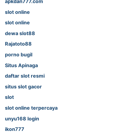
apkdan777.com
slot online
slot online
dewa slot88
Rajatoto88
porno bugil
Situs Apinaga
daftar slot resmi
situs slot gacor
slot
slot online terpercaya
unyu168 login
ikon777