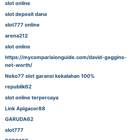
slot online
slot deposit dana
slot777 online
arena212
slot online
https://mycomparisionguide.com/david-goggins-
net-worth/
Neko77 slot garansi kekalahan 100%
republik62
slot online terpercaya
Link Apigacor88
GARUDA62
slot777