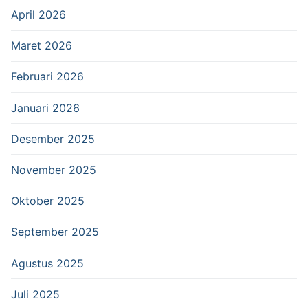
April 2026
Maret 2026
Februari 2026
Januari 2026
Desember 2025
November 2025
Oktober 2025
September 2025
Agustus 2025
Juli 2025