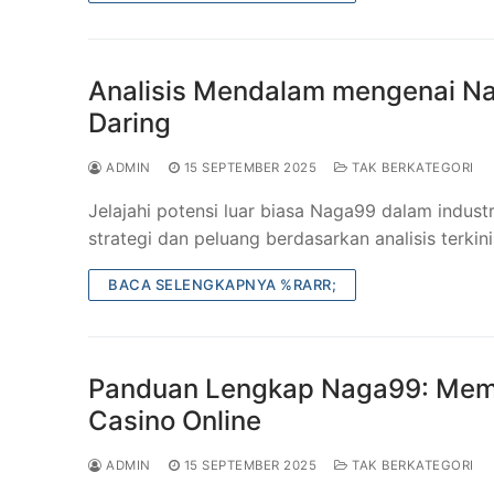
Analisis Mendalam mengenai Nag
Daring
ADMIN
15 SEPTEMBER 2025
TAK BERKATEGORI
Jelajahi potensi luar biasa Naga99 dalam industr
strategi dan peluang berdasarkan analisis terkini
BACA SELENGKAPNYA %RARR;
Panduan Lengkap Naga99: Memah
Casino Online
ADMIN
15 SEPTEMBER 2025
TAK BERKATEGORI