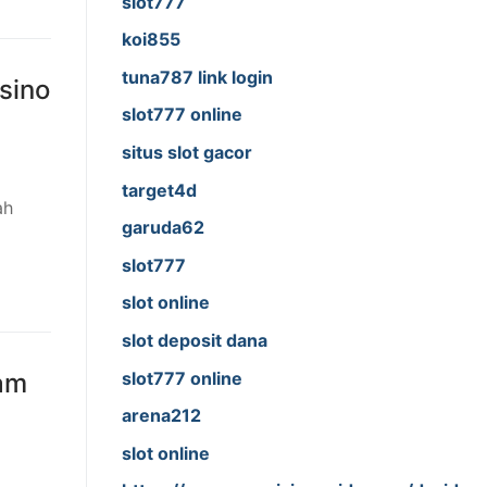
slot777
koi855
tuna787 link login
sino
slot777 online
situs slot gacor
target4d
ah
garuda62
slot777
slot online
slot deposit dana
slot777 online
am
arena212
slot online