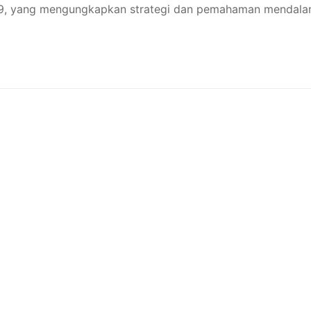
9, yang mengungkapkan strategi dan pemahaman mendal