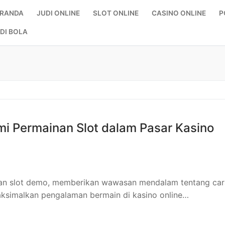
ERANDA
JUDI ONLINE
SLOT ONLINE
CASINO ONLINE
P
DI BOLA
 Permainan Slot dalam Pasar Kasino
inan slot demo, memberikan wawasan mendalam tentang car
aksimalkan pengalaman bermain di kasino online…