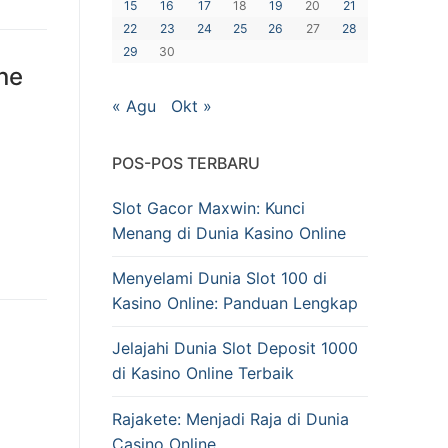
15
16
17
18
19
20
21
22
23
24
25
26
27
28
29
30
ine
« Agu
Okt »
POS-POS TERBARU
Slot Gacor Maxwin: Kunci
Menang di Dunia Kasino Online
Menyelami Dunia Slot 100 di
Kasino Online: Panduan Lengkap
Jelajahi Dunia Slot Deposit 1000
di Kasino Online Terbaik
Rajakete: Menjadi Raja di Dunia
Casino Online