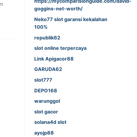
https://mycomparisionguide.com/david-
am
goggins-net-worth/
Neko77 slot garansi kekalahan
100%
republik62
slot online terpercaya
Link Apigacor88
GARUDA62
slot777
DEPO168
warunggol
slot gacor
solana4d slot
ayojp88