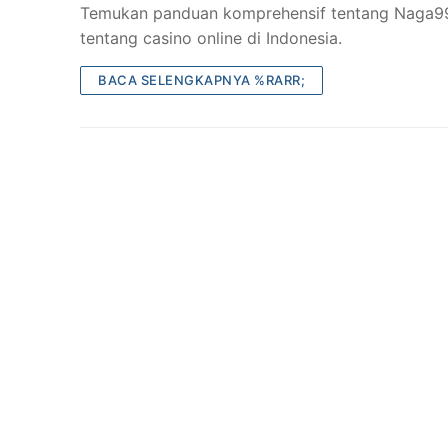
Temukan panduan komprehensif tentang Naga9
tentang casino online di Indonesia.
BACA SELENGKAPNYA %RARR;