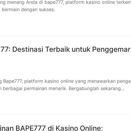
ng menang Anda di bape777, platform kasino online terke
tuk bermain dengan sukses.
7: Destinasi Terbaik untuk Penggemar
g Bape777, platform kasino online yang menawarkan peng
an berbagai permainan menarik. Bergabunglah sekarang…
inan BAPE777 di Kasino Online: