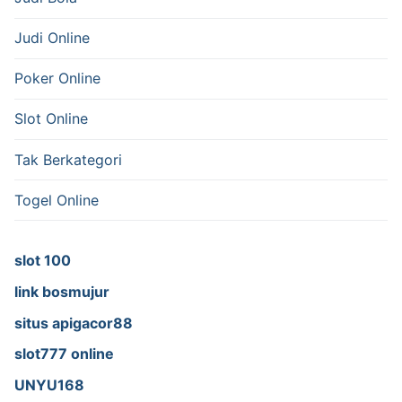
Judi Online
Poker Online
Slot Online
Tak Berkategori
Togel Online
slot 100
link bosmujur
situs apigacor88
slot777 online
UNYU168