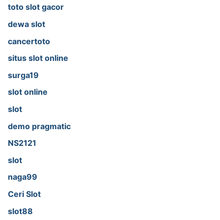
toto slot gacor
dewa slot
cancertoto
situs slot online
surga19
slot online
slot
demo pragmatic
NS2121
slot
naga99
Ceri Slot
slot88