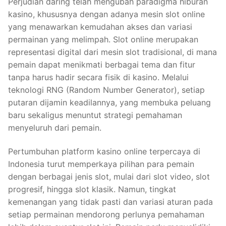
Perjudian daring telah mengubah paradigma hiburan
kasino, khususnya dengan adanya mesin slot online
yang menawarkan kemudahan akses dan variasi
permainan yang melimpah. Slot online merupakan
representasi digital dari mesin slot tradisional, di mana
pemain dapat menikmati berbagai tema dan fitur
tanpa harus hadir secara fisik di kasino. Melalui
teknologi RNG (Random Number Generator), setiap
putaran dijamin keadilannya, yang membuka peluang
baru sekaligus menuntut strategi pemahaman
menyeluruh dari pemain.
Pertumbuhan platform kasino online terpercaya di
Indonesia turut memperkaya pilihan para pemain
dengan berbagai jenis slot, mulai dari slot video, slot
progresif, hingga slot klasik. Namun, tingkat
kemenangan yang tidak pasti dan variasi aturan pada
setiap permainan mendorong perlunya pemahaman