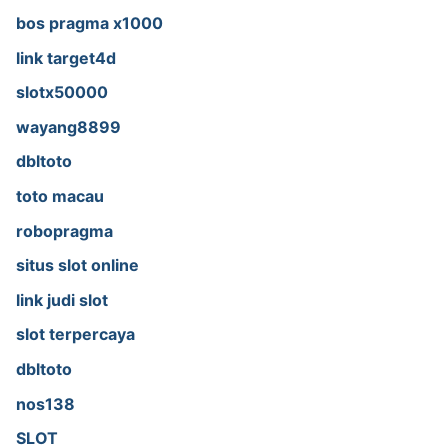
bos pragma x1000
link target4d
slotx50000
wayang8899
dbltoto
toto macau
robopragma
situs slot online
link judi slot
slot terpercaya
dbltoto
nos138
SLOT