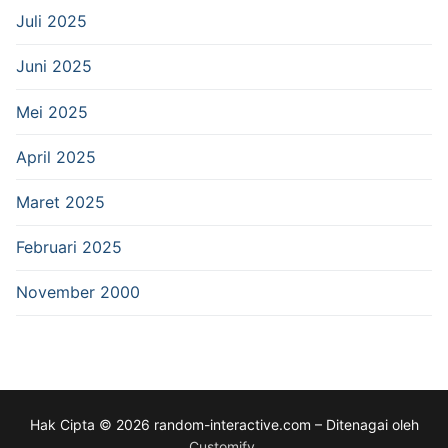
Juli 2025
Juni 2025
Mei 2025
April 2025
Maret 2025
Februari 2025
November 2000
Hak Cipta © 2026 random-interactive.com – Ditenagai oleh
Customify
.