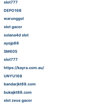
slot777
DEPO168
warunggol
slot gacor
solana4d slot
ayojp88
SM605
slot777
https://kayra.com.au/
UNYU168
bandarjkt88.com
bukajkt88.com
slot zeus gacor