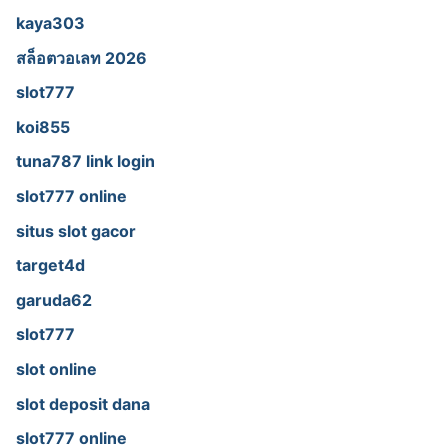
kaya303
สล็อตวอเลท 2026
slot777
koi855
tuna787 link login
slot777 online
situs slot gacor
target4d
garuda62
slot777
slot online
slot deposit dana
slot777 online