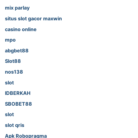
mix parlay
situs slot gacor maxwin
casino online
mpo
abgbet88
Slot88
nos138
slot
IDBERKAH
SBOBET88
slot
slot qris
Apk Robopragma