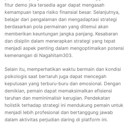
fitur demo jika tersedia agar dapat mengasah
kemampuan tanpa risiko finansial besar. Selanjutnya,
belajar dari pengalaman dan mengadaptasi strategi
berdasarkan pola permainan yang ditemui akan
memberikan keuntungan jangka panjang. Kesabaran
dan disiplin dalam menerapkan strategi yang tepat
menjadi aspek penting dalam mengoptimalkan potensi
kemenangan di Nagahitam303.
Selain itu, memperhatikan waktu bermain dan kondisi
psikologis saat bertaruh juga dapat mencegah
keputusan yang terburu-buru dan emosional. Dengan
demikian, pemain dapat memaksimalkan efisiensi
taruhan dan meminimalisir kerugian. Pendekatan
holistik terhadap strategi ini mendukung pemain untuk
menjadi lebih profesional dan bertanggung jawab
dalam aktivitas perjudian daring di platform ini.