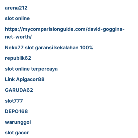
arena212
slot online
https://mycomparisionguide.com/david-goggins-
net-worth/
Neko77 slot garansi kekalahan 100%
republik62
slot online terpercaya
Link Apigacor88
GARUDA62
slot777
DEPO168
warunggol
slot gacor