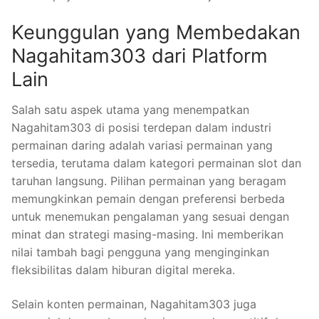
Keunggulan yang Membedakan
Nagahitam303 dari Platform
Lain
Salah satu aspek utama yang menempatkan
Nagahitam303 di posisi terdepan dalam industri
permainan daring adalah variasi permainan yang
tersedia, terutama dalam kategori permainan slot dan
taruhan langsung. Pilihan permainan yang beragam
memungkinkan pemain dengan preferensi berbeda
untuk menemukan pengalaman yang sesuai dengan
minat dan strategi masing-masing. Ini memberikan
nilai tambah bagi pengguna yang menginginkan
fleksibilitas dalam hiburan digital mereka.
Selain konten permainan, Nagahitam303 juga