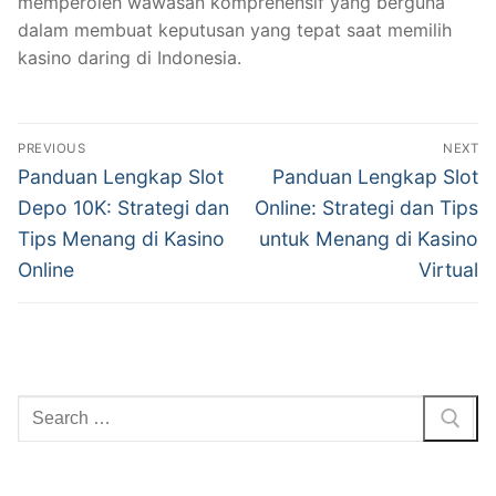
memperoleh wawasan komprehensif yang berguna
dalam membuat keputusan yang tepat saat memilih
kasino daring di Indonesia.
Navigasi
PREVIOUS
NEXT
pos
Previous
Next
Panduan Lengkap Slot
Panduan Lengkap Slot
post:
post:
Depo 10K: Strategi dan
Online: Strategi dan Tips
Tips Menang di Kasino
untuk Menang di Kasino
Online
Virtual
Cari: