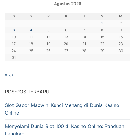
Agustus 2026
S
S
R
K
J
S
M
1
2
3
4
5
6
7
8
9
10
11
12
13
14
15
16
17
18
19
20
21
22
23
24
25
26
27
28
29
30
31
« Jul
POS-POS TERBARU
Slot Gacor Maxwin: Kunci Menang di Dunia Kasino
Online
Menyelami Dunia Slot 100 di Kasino Online: Panduan
Lengkap