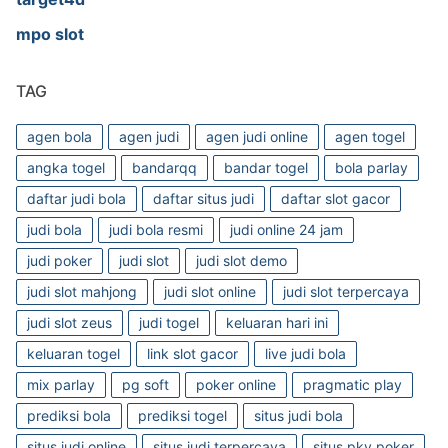
mpo slot
TAG
agen bola
agen judi
agen judi online
agen togel
angka togel
bandarqq
bandar togel
bola parlay
daftar judi bola
daftar situs judi
daftar slot gacor
judi bola
judi bola resmi
judi online 24 jam
judi poker
judi slot
judi slot demo
judi slot mahjong
judi slot online
judi slot terpercaya
judi slot zeus
judi togel
keluaran hari ini
keluaran togel
link slot gacor
live judi bola
mix parlay
pg soft
poker online
pragmatic play
prediksi bola
prediksi togel
situs judi bola
situs judi online
situs judi terpercaya
situs pkv poker