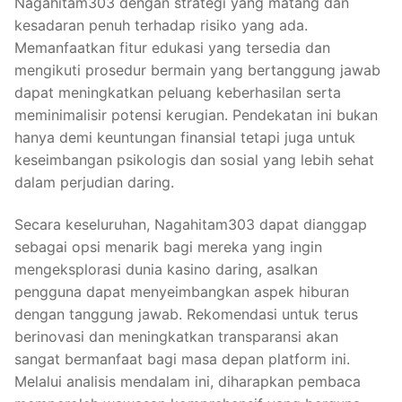
Nagahitam303 dengan strategi yang matang dan
kesadaran penuh terhadap risiko yang ada.
Memanfaatkan fitur edukasi yang tersedia dan
mengikuti prosedur bermain yang bertanggung jawab
dapat meningkatkan peluang keberhasilan serta
meminimalisir potensi kerugian. Pendekatan ini bukan
hanya demi keuntungan finansial tetapi juga untuk
keseimbangan psikologis dan sosial yang lebih sehat
dalam perjudian daring.
Secara keseluruhan, Nagahitam303 dapat dianggap
sebagai opsi menarik bagi mereka yang ingin
mengeksplorasi dunia kasino daring, asalkan
pengguna dapat menyeimbangkan aspek hiburan
dengan tanggung jawab. Rekomendasi untuk terus
berinovasi dan meningkatkan transparansi akan
sangat bermanfaat bagi masa depan platform ini.
Melalui analisis mendalam ini, diharapkan pembaca