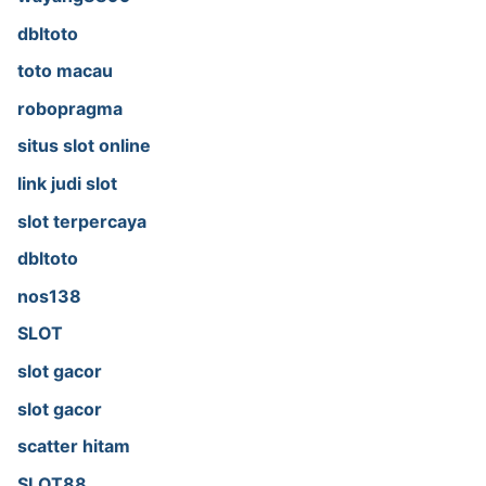
dbltoto
toto macau
robopragma
situs slot online
link judi slot
slot terpercaya
dbltoto
nos138
SLOT
slot gacor
slot gacor
scatter hitam
SLOT88