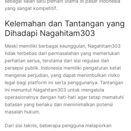
sebagai salah satu pemain utama di pasar Indonesia
yang sangat kompetitif.
Kelemahan dan Tantangan yang
Dihadapi Nagahitam303
Meski memiliki berbagai keunggulan, Nagahitam303
tidak terbebas dari permasalahan yang memerlukan
perhatian serius, terutama dari sisi regulasi dan
persepsi publik. Indonesia memiliki pengaturan ketat
mengenai perjudian, yang dapat menimbulkan risiko
legal bagi platform ini serta penggunanya. Tantangan
ini menuntut Nagahitam303 untuk mengelola
operasionalnya dengan hati-hati agar tetap mematuhi
batasan yang berlaku dan meminimalkan potensi
masalah hukum.
Dari sisi teknis, beberapa pengguna melaporkan