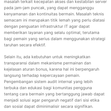
masalah terkait kecepatan akses dan kestabilan server
pada jam-jam puncak, yang dapat mengganggu
kenyamanan dan kontinuitas bermain. Masalah teknis
semacam ini merupakan titik lemah yang perlu diatasi
dengan penguatan infrastruktur IT agar dapat
memberikan layanan yang selalu optimal, terutama
bagi pemain yang serius dalam menggunakan strategi
taruhan secara efektif.
Selain itu, ada kebutuhan untuk meningkatkan
transparansi dalam mekanisme permainan dan
kejelasan aturan bonus, karena hal ini berpengaruh
langsung terhadap kepercayaan pemain.
Pengembangan sistem audit internal yang lebih
terbuka dan edukasi bagi komunitas pengguna
tentang cara bermain yang bertanggung jawab dapat
menjadi solusi agar pengaruh negatif dari sisi etika
dan sosial dapat diminimalisir secara signifikan.