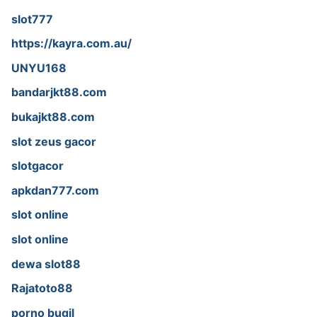
slot777
https://kayra.com.au/
UNYU168
bandarjkt88.com
bukajkt88.com
slot zeus gacor
slotgacor
apkdan777.com
slot online
slot online
dewa slot88
Rajatoto88
porno bugil