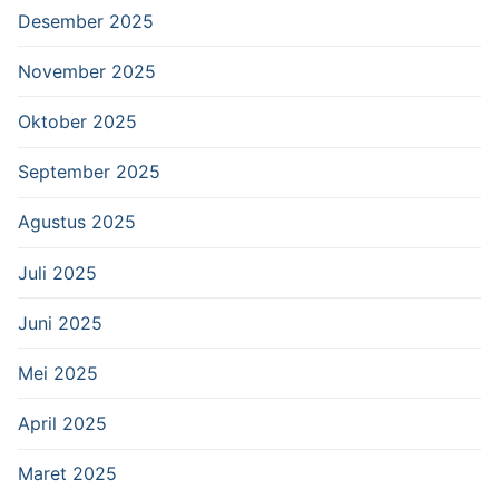
Desember 2025
November 2025
Oktober 2025
September 2025
Agustus 2025
Juli 2025
Juni 2025
Mei 2025
April 2025
Maret 2025