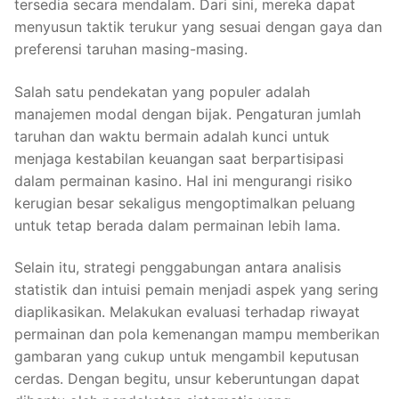
tersedia secara mendalam. Dari sini, mereka dapat
menyusun taktik terukur yang sesuai dengan gaya dan
preferensi taruhan masing-masing.
Salah satu pendekatan yang populer adalah
manajemen modal dengan bijak. Pengaturan jumlah
taruhan dan waktu bermain adalah kunci untuk
menjaga kestabilan keuangan saat berpartisipasi
dalam permainan kasino. Hal ini mengurangi risiko
kerugian besar sekaligus mengoptimalkan peluang
untuk tetap berada dalam permainan lebih lama.
Selain itu, strategi penggabungan antara analisis
statistik dan intuisi pemain menjadi aspek yang sering
diaplikasikan. Melakukan evaluasi terhadap riwayat
permainan dan pola kemenangan mampu memberikan
gambaran yang cukup untuk mengambil keputusan
cerdas. Dengan begitu, unsur keberuntungan dapat