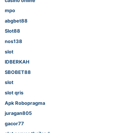
casino online
mpo
abgbet88
Slot88
nos138
slot
IDBERKAH
SBOBET88
slot
slot qris
Apk Robopragma
juragan805
gacor77