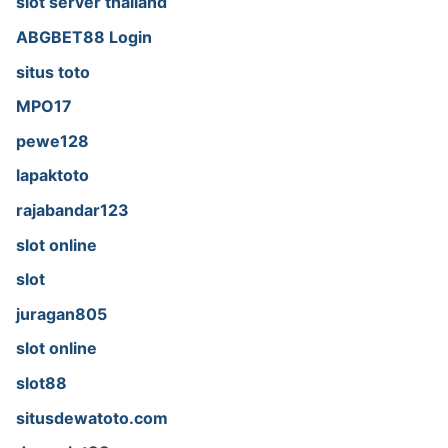
slot server thailand
ABGBET88 Login
situs toto
MPO17
pewe128
lapaktoto
rajabandar123
slot online
slot
juragan805
slot online
slot88
situsdewatoto.com