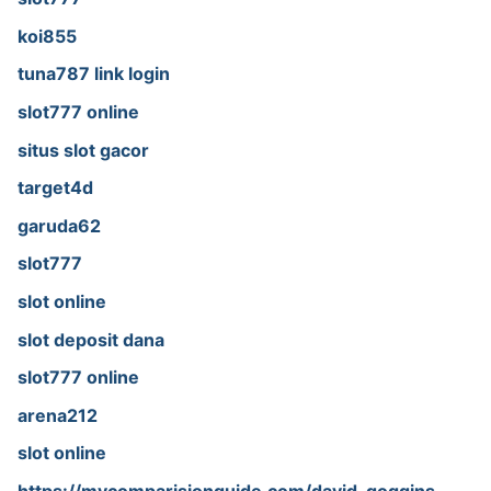
koi855
tuna787 link login
slot777 online
situs slot gacor
target4d
garuda62
slot777
slot online
slot deposit dana
slot777 online
arena212
slot online
https://mycomparisionguide.com/david-goggins-