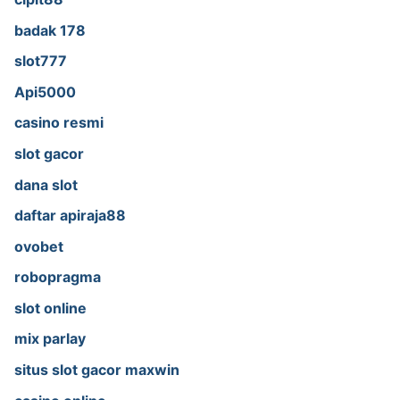
badak 178
slot777
Api5000
casino resmi
slot gacor
dana slot
daftar apiraja88
ovobet
robopragma
slot online
mix parlay
situs slot gacor maxwin