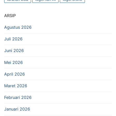
ARSIP
Agustus 2026
Juli 2026
Juni 2026
Mei 2026
April 2026
Maret 2026
Februari 2026
Januari 2026