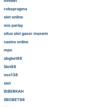
ovobet
robopragma
slot online
mix parlay
situs slot gacor maxwin
casino online
mpo
abgbet88
Slot88
nos138
slot
IDBERKAH
SBOBET88