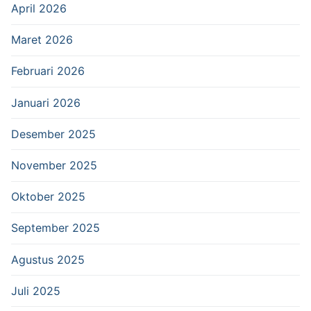
April 2026
Maret 2026
Februari 2026
Januari 2026
Desember 2025
November 2025
Oktober 2025
September 2025
Agustus 2025
Juli 2025