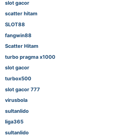
slot gacor
scatter hitam
SLOT88
fangwin88
Scatter Hitam
turbo pragma x1000
slot gacor
turbox500
slot gacor 777
virusbola
sultanlido
liga365
sultanlido