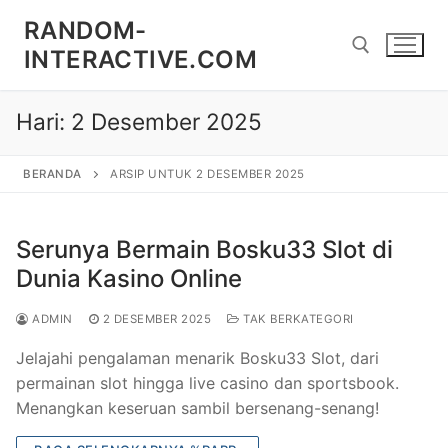
Lompat
RANDOM-
ke
INTERACTIVE.COM
konten
Hari:
2 Desember 2025
Cari:
BERANDA
ARSIP UNTUK 2 DESEMBER 2025
Serunya Bermain Bosku33 Slot di
Dunia Kasino Online
ADMIN
2 DESEMBER 2025
TAK BERKATEGORI
Jelajahi pengalaman menarik Bosku33 Slot, dari
permainan slot hingga live casino dan sportsbook.
Menangkan keseruan sambil bersenang-senang!