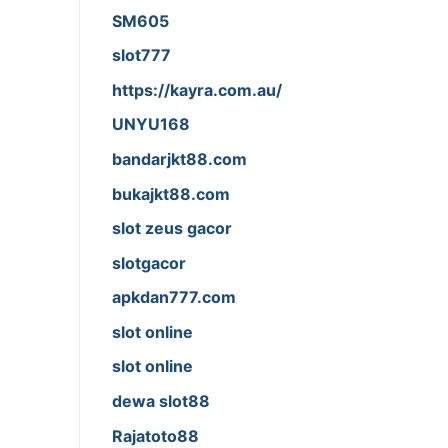
SM605
slot777
https://kayra.com.au/
UNYU168
bandarjkt88.com
bukajkt88.com
slot zeus gacor
slotgacor
apkdan777.com
slot online
slot online
dewa slot88
Rajatoto88