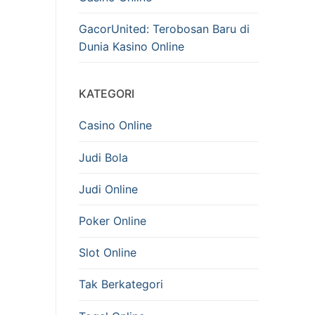
GacorUnited: Terobosan Baru di
Dunia Kasino Online
KATEGORI
Casino Online
Judi Bola
Judi Online
Poker Online
Slot Online
Tak Berkategori