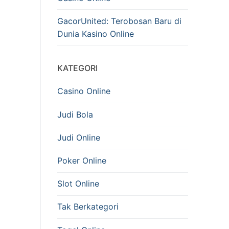
GacorUnited: Terobosan Baru di
Dunia Kasino Online
KATEGORI
Casino Online
Judi Bola
Judi Online
Poker Online
Slot Online
Tak Berkategori