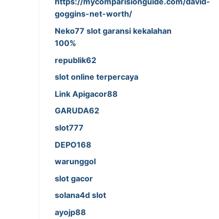
https://mycomparisionguide.com/david-
goggins-net-worth/
Neko77 slot garansi kekalahan
100%
republik62
slot online terpercaya
Link Apigacor88
GARUDA62
slot777
DEPO168
warunggol
slot gacor
solana4d slot
ayojp88