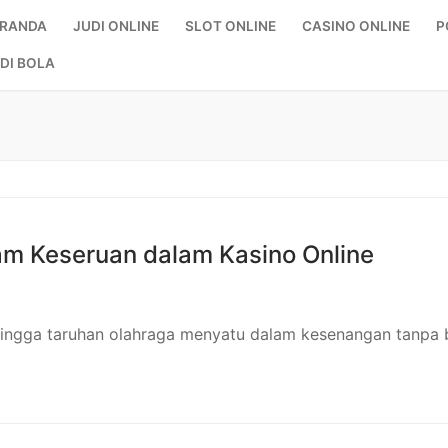
ERANDA
JUDI ONLINE
SLOT ONLINE
CASINO ONLINE
P
DI BOLA
m Keseruan dalam Kasino Online
, hingga taruhan olahraga menyatu dalam kesenangan tanpa 