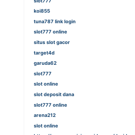
slot777
koi855
tuna787 link login
slot777 online
situs slot gacor
target4d
garuda62
slot777
slot online
slot deposit dana
slot777 online
arena212
slot online