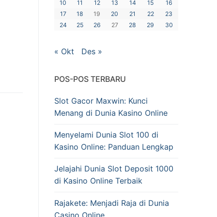
10
11
12
13
14
15
16
17
18
19
20
21
22
23
24
25
26
27
28
29
30
« Okt
Des »
POS-POS TERBARU
Slot Gacor Maxwin: Kunci
Menang di Dunia Kasino Online
Menyelami Dunia Slot 100 di
Kasino Online: Panduan Lengkap
Jelajahi Dunia Slot Deposit 1000
di Kasino Online Terbaik
Rajakete: Menjadi Raja di Dunia
Casino Online