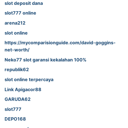
slot deposit dana
slot777 online
arena212
slot online
https://mycomparisionguide.com/david-goggins-
net-worth/
Neko77 slot garansi kekalahan 100%
republik62
slot online terpercaya
Link Apigacor88
GARUDA62
slot777
DEPO168