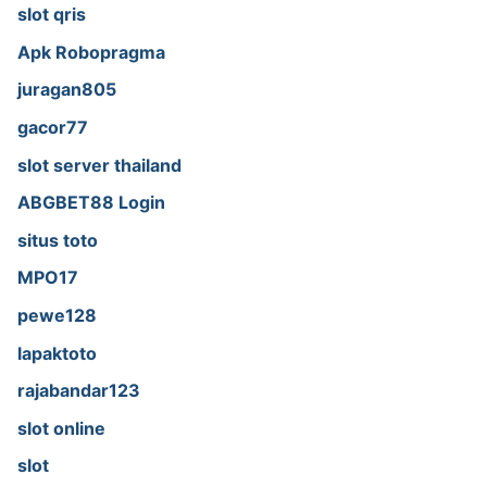
slot qris
Apk Robopragma
juragan805
gacor77
slot server thailand
ABGBET88 Login
situs toto
MPO17
pewe128
lapaktoto
rajabandar123
slot online
slot