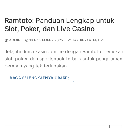
Ramtoto: Panduan Lengkap untuk
Slot, Poker, dan Live Casino
ADMIN
16 NOVEMBER 2025
TAK BERKATEGORI
Jelajahi dunia kasino online dengan Ramtoto. Temukan
slot, poker, dan sportsbook terbaik untuk pengalaman
bermain yang tak terlupakan.
BACA SELENGKAPNYA %RARR;
Cari: