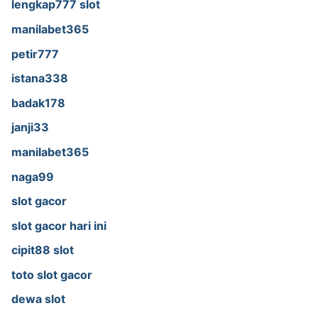
lengkap777 slot
manilabet365
petir777
istana338
badak178
janji33
manilabet365
naga99
slot gacor
slot gacor hari ini
cipit88 slot
toto slot gacor
dewa slot