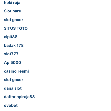
hoki raja
Slot baru
slot gacor
SITUS TOTO
cipit88
badak 178
slot777
Api5000
casino resmi
slot gacor
dana slot
daftar apiraja88
ovobet