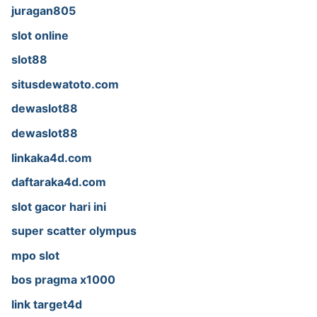
juragan805
slot online
slot88
situsdewatoto.com
dewaslot88
dewaslot88
linkaka4d.com
daftaraka4d.com
slot gacor hari ini
super scatter olympus
mpo slot
bos pragma x1000
link target4d