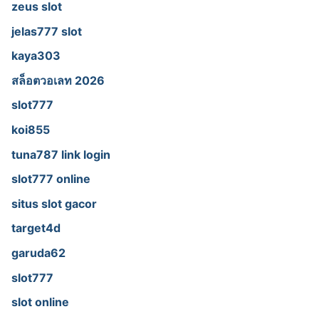
zeus slot
jelas777 slot
kaya303
สล็อตวอเลท 2026
slot777
koi855
tuna787 link login
slot777 online
situs slot gacor
target4d
garuda62
slot777
slot online