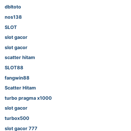
dbltoto
nos138
SLOT
slot gacor
slot gacor
scatter hitam
SLOT88
fangwin88
Scatter Hitam
turbo pragma x1000
slot gacor
turbox500
slot gacor 777