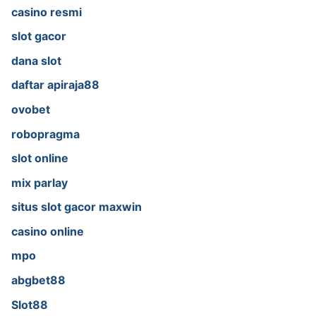
casino resmi
slot gacor
dana slot
daftar apiraja88
ovobet
robopragma
slot online
mix parlay
situs slot gacor maxwin
casino online
mpo
abgbet88
Slot88