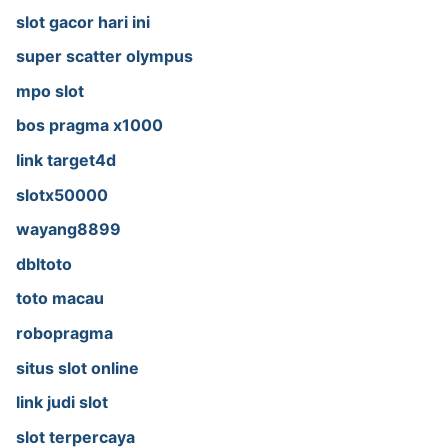
slot gacor hari ini
super scatter olympus
mpo slot
bos pragma x1000
link target4d
slotx50000
wayang8899
dbltoto
toto macau
robopragma
situs slot online
link judi slot
slot terpercaya