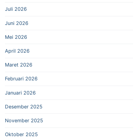
Juli 2026
Juni 2026
Mei 2026
April 2026
Maret 2026
Februari 2026
Januari 2026
Desember 2025
November 2025
Oktober 2025