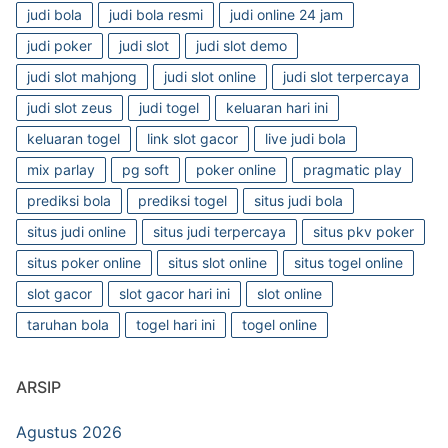
judi bola
judi bola resmi
judi online 24 jam
judi poker
judi slot
judi slot demo
judi slot mahjong
judi slot online
judi slot terpercaya
judi slot zeus
judi togel
keluaran hari ini
keluaran togel
link slot gacor
live judi bola
mix parlay
pg soft
poker online
pragmatic play
prediksi bola
prediksi togel
situs judi bola
situs judi online
situs judi terpercaya
situs pkv poker
situs poker online
situs slot online
situs togel online
slot gacor
slot gacor hari ini
slot online
taruhan bola
togel hari ini
togel online
ARSIP
Agustus 2026