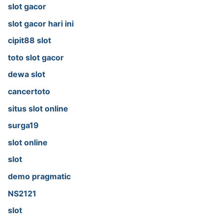
slot gacor
slot gacor hari ini
cipit88 slot
toto slot gacor
dewa slot
cancertoto
situs slot online
surga19
slot online
slot
demo pragmatic
NS2121
slot