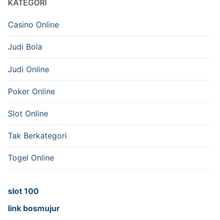
KATEGORI
Casino Online
Judi Bola
Judi Online
Poker Online
Slot Online
Tak Berkategori
Togel Online
slot 100
link bosmujur