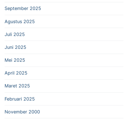
September 2025
Agustus 2025
Juli 2025
Juni 2025
Mei 2025
April 2025
Maret 2025
Februari 2025
November 2000