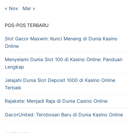
« Nov
Mar »
POS-POS TERBARU
Slot Gacor Maxwin: Kunci Menang di Dunia Kasino
Online
Menyelami Dunia Slot 100 di Kasino Online: Panduan
Lengkap
Jelajahi Dunia Slot Deposit 1000 di Kasino Online
Terbaik
Rajakete: Menjadi Raja di Dunia Casino Online
GacorUnited: Terobosan Baru di Dunia Kasino Online