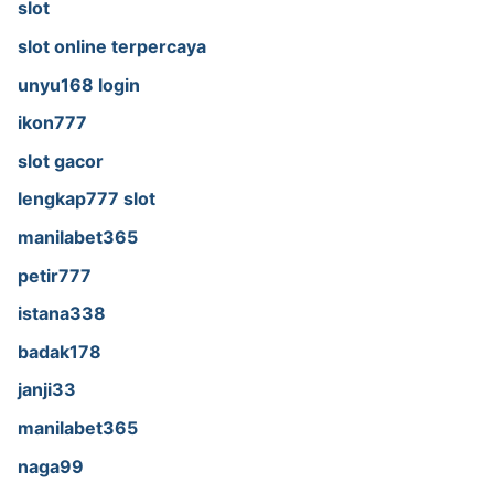
slot
slot online terpercaya
unyu168 login
ikon777
slot gacor
lengkap777 slot
manilabet365
petir777
istana338
badak178
janji33
manilabet365
naga99