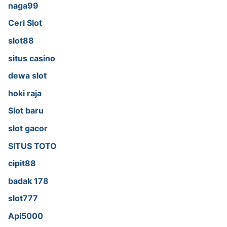
naga99
Ceri Slot
slot88
situs casino
dewa slot
hoki raja
Slot baru
slot gacor
SITUS TOTO
cipit88
badak 178
slot777
Api5000