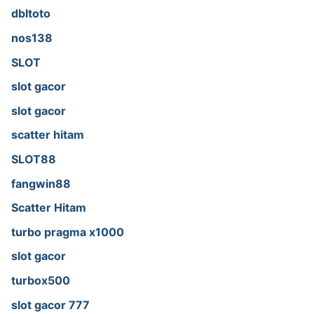
dbltoto
nos138
SLOT
slot gacor
slot gacor
scatter hitam
SLOT88
fangwin88
Scatter Hitam
turbo pragma x1000
slot gacor
turbox500
slot gacor 777