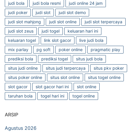
judi bola
judi bola resmi
judi online 24 jam
judi poker
judi slot
judi slot demo
judi slot mahjong
judi slot online
judi slot terpercaya
judi slot zeus
judi togel
keluaran hari ini
keluaran togel
link slot gacor
live judi bola
mix parlay
pg soft
poker online
pragmatic play
prediksi bola
prediksi togel
situs judi bola
situs judi online
situs judi terpercaya
situs pkv poker
situs poker online
situs slot online
situs togel online
slot gacor
slot gacor hari ini
slot online
taruhan bola
togel hari ini
togel online
ARSIP
Agustus 2026