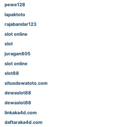
pewe128
lapaktoto
rajabandar123
slot online
slot
juragan805
slot online
slot88
situsdewatoto.com
dewaslot88
dewaslot88
linkaka4d.com
daftaraka4d.com