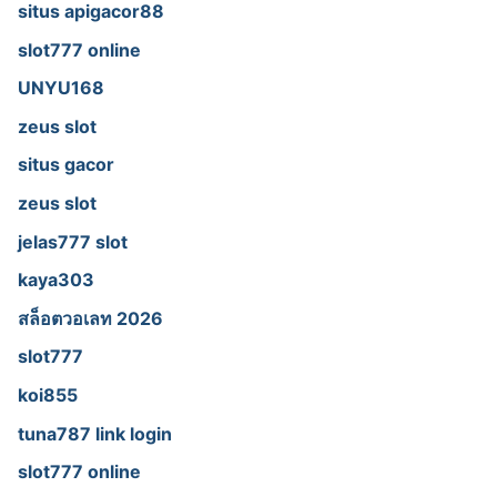
situs apigacor88
slot777 online
UNYU168
zeus slot
situs gacor
zeus slot
jelas777 slot
kaya303
สล็อตวอเลท 2026
slot777
koi855
tuna787 link login
slot777 online