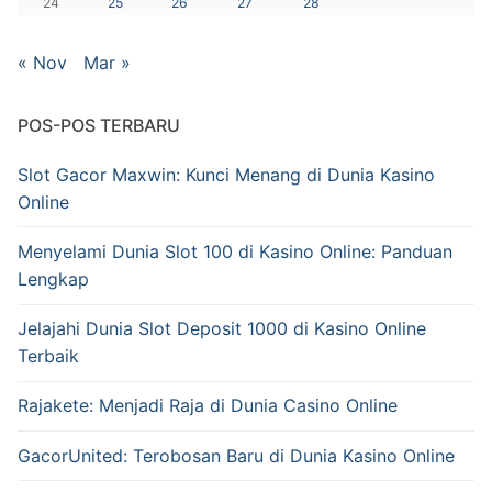
24
25
26
27
28
« Nov
Mar »
POS-POS TERBARU
Slot Gacor Maxwin: Kunci Menang di Dunia Kasino
Online
Menyelami Dunia Slot 100 di Kasino Online: Panduan
Lengkap
Jelajahi Dunia Slot Deposit 1000 di Kasino Online
Terbaik
Rajakete: Menjadi Raja di Dunia Casino Online
GacorUnited: Terobosan Baru di Dunia Kasino Online