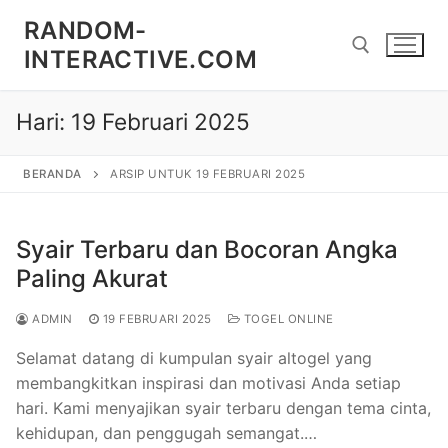
Lompat
RANDOM-
ke
INTERACTIVE.COM
konten
Hari:
19 Februari 2025
Cari:
BERANDA
ARSIP UNTUK 19 FEBRUARI 2025
Syair Terbaru dan Bocoran Angka
Paling Akurat
ADMIN
19 FEBRUARI 2025
TOGEL ONLINE
Selamat datang di kumpulan syair altogel yang
membangkitkan inspirasi dan motivasi Anda setiap
hari. Kami menyajikan syair terbaru dengan tema cinta,
kehidupan, dan penggugah semangat.…