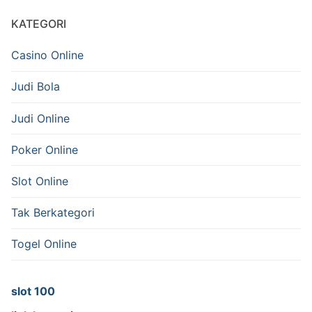
KATEGORI
Casino Online
Judi Bola
Judi Online
Poker Online
Slot Online
Tak Berkategori
Togel Online
slot 100