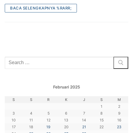
BACA SELENGKAPNYA %RARR;
Cari:
Februari 2025
S
S
R
K
J
S
M
1
2
3
4
5
6
7
8
9
10
11
12
13
14
15
16
17
18
19
20
21
22
23