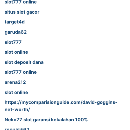
slot777 online
situs slot gacor
target4d
garuda62
slot777
slot online
slot deposit dana
slot777 online
arena212
slot online
https://mycomparisionguide.com/david-goggins-
net-worth/
Neko77 slot garansi kekalahan 100%
republik62