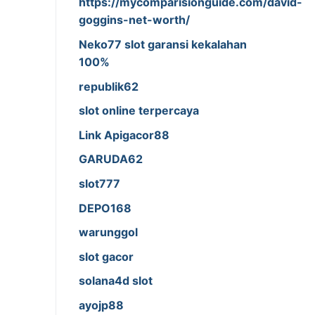
https://mycomparisionguide.com/david-
goggins-net-worth/
Neko77 slot garansi kekalahan
100%
republik62
slot online terpercaya
Link Apigacor88
GARUDA62
slot777
DEPO168
warunggol
slot gacor
solana4d slot
ayojp88