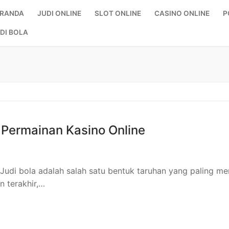
ERANDA
JUDI ONLINE
SLOT ONLINE
CASINO ONLINE
P
DI BOLA
 Permainan Kasino Online
udi bola adalah salah satu bentuk taruhan yang paling me
n terakhir,…