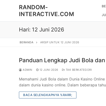
Lompat
RANDOM-
B
ke
INTERACTIVE.COM
konten
JU
Hari:
12 Juni 2026
BERANDA
ARSIP UNTUK 12 JUNI 2026
Panduan Lengkap Judi Bola dan
ADMIN
12 JUNI 2026
TAK BERKATEGORI
Memahami Judi Bola dalam Dunia Kasino Online J
dalam dunia kasino online. Dalam beberapa tahu
BACA SELENGKAPNYA %RARR;