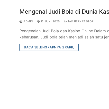
Mengenal Judi Bola di Dunia Ka
ADMIN
12 JUNI 2026
TAK BERKATEGORI
Pengenalan Judi Bola dan Kasino Online Dalam du
keharusan. Judi bola telah menjadi salah satu je
BACA SELENGKAPNYA %RARR;