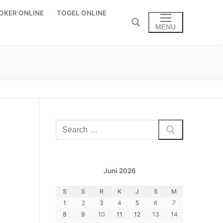
OKER ONLINE
TOGEL ONLINE
MENU
Cari:
Cari:
Juni 2026
S
S
R
K
J
S
M
1
2
3
4
5
6
7
8
9
10
11
12
13
14