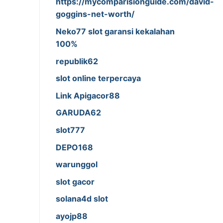
https://mycomparisionguide.com/david-
goggins-net-worth/
Neko77 slot garansi kekalahan
100%
republik62
slot online terpercaya
Link Apigacor88
GARUDA62
slot777
DEPO168
warunggol
slot gacor
solana4d slot
ayojp88