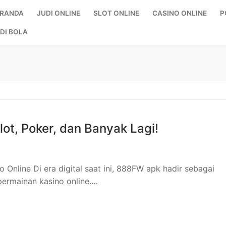
ERANDA
JUDI ONLINE
SLOT ONLINE
CASINO ONLINE
P
DI BOLA
ot, Poker, dan Banyak Lagi!
nline Di era digital saat ini, 888FW apk hadir sebagai
ermainan kasino online.…