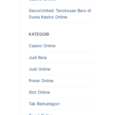
GacorUnited: Terobosan Baru di
Dunia Kasino Online
KATEGORI
Casino Online
Judi Bola
Judi Online
Poker Online
Slot Online
Tak Berkategori