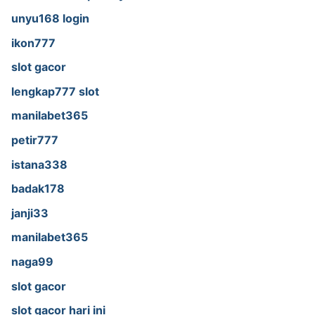
unyu168 login
ikon777
slot gacor
lengkap777 slot
manilabet365
petir777
istana338
badak178
janji33
manilabet365
naga99
slot gacor
slot gacor hari ini