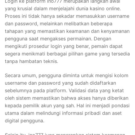
Login ke platform ino777 merupakan langkah awal
yang krusial dalam menjelajahi dunia kasino online.
Proses ini tidak hanya sekadar memasukkan username
dan password, melainkan melibatkan beberapa
tahapan yang memastikan keamanan dan kenyamanan
pengguna saat mengakses permainan. Dengan
mengikuti prosedur login yang benar, pemain dapat
segera menikmati berbagai pilihan game yang tersedia
tanpa hambatan teknis.
Secara umum, pengguna diminta untuk mengisi kolom
username dan password yang sudah didaftarkan
sebelumnya pada platform. Validasi data yang ketat
oleh sistem memastikan bahwa akses hanya diberikan
kepada pemilik akun yang sah. Hal ini menjadi pondasi
utama dalam melindungi informasi pribadi dan aset
digital pengguna.
Selain itu, ino777 juga menerapkan sistem keamanan