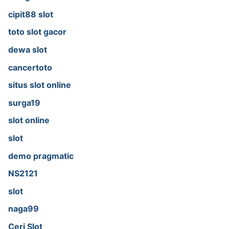
cipit88 slot
toto slot gacor
dewa slot
cancertoto
situs slot online
surga19
slot online
slot
demo pragmatic
NS2121
slot
naga99
Ceri Slot