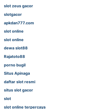
slot zeus gacor
slotgacor
apkdan777.com
slot online
slot online
dewa slot88
Rajatoto88
porno bugil
Situs Apinaga
daftar slot resmi
situs slot gacor
slot
slot online terpercaya