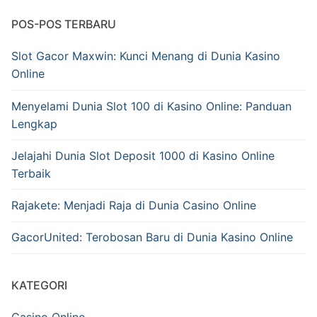
POS-POS TERBARU
Slot Gacor Maxwin: Kunci Menang di Dunia Kasino
Online
Menyelami Dunia Slot 100 di Kasino Online: Panduan
Lengkap
Jelajahi Dunia Slot Deposit 1000 di Kasino Online
Terbaik
Rajakete: Menjadi Raja di Dunia Casino Online
GacorUnited: Terobosan Baru di Dunia Kasino Online
KATEGORI
Casino Online