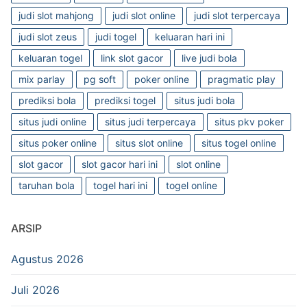
judi slot mahjong
judi slot online
judi slot terpercaya
judi slot zeus
judi togel
keluaran hari ini
keluaran togel
link slot gacor
live judi bola
mix parlay
pg soft
poker online
pragmatic play
prediksi bola
prediksi togel
situs judi bola
situs judi online
situs judi terpercaya
situs pkv poker
situs poker online
situs slot online
situs togel online
slot gacor
slot gacor hari ini
slot online
taruhan bola
togel hari ini
togel online
ARSIP
Agustus 2026
Juli 2026