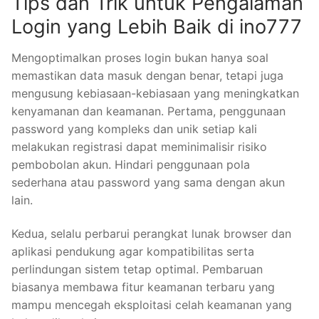
Tips dan Trik untuk Pengalaman
Login yang Lebih Baik di ino777
Mengoptimalkan proses login bukan hanya soal
memastikan data masuk dengan benar, tetapi juga
mengusung kebiasaan-kebiasaan yang meningkatkan
kenyamanan dan keamanan. Pertama, penggunaan
password yang kompleks dan unik setiap kali
melakukan registrasi dapat meminimalisir risiko
pembobolan akun. Hindari penggunaan pola
sederhana atau password yang sama dengan akun
lain.
Kedua, selalu perbarui perangkat lunak browser dan
aplikasi pendukung agar kompatibilitas serta
perlindungan sistem tetap optimal. Pembaruan
biasanya membawa fitur keamanan terbaru yang
mampu mencegah eksploitasi celah keamanan yang