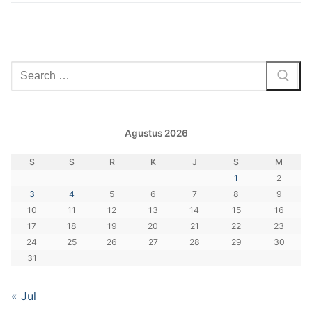
Cari:
Agustus 2026
S
S
R
K
J
S
M
1
2
3
4
5
6
7
8
9
10
11
12
13
14
15
16
17
18
19
20
21
22
23
24
25
26
27
28
29
30
31
« Jul