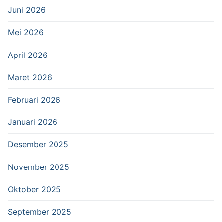
Juni 2026
Mei 2026
April 2026
Maret 2026
Februari 2026
Januari 2026
Desember 2025
November 2025
Oktober 2025
September 2025