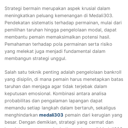
Strategi bermain merupakan aspek krusial dalam
meningkatkan peluang kemenangan di Medali303.
Pendekatan sistematis terhadap permainan, mulai dari
pemilihan taruhan hingga pengelolaan modal, dapat
membantu pemain memaksimalkan potensi hasil.
Pemahaman terhadap pola permainan serta risiko
yang melekat juga menjadi fundamental dalam
membangun strategi unggul.
Salah satu teknik penting adalah pengelolaan bankroll
yang disiplin, di mana pemain harus menetapkan batas
taruhan dan menjaga agar tidak terjebak dalam
keputusan emosional. Kombinasi antara analisa
probabilitas dan pengalaman lapangan dapat
memandu setiap langkah dalam bertaruh, sekaligus
menghindarkan
medali303
pemain dari kerugian yang
besar. Dengan demikian, strategi yang cermat dan