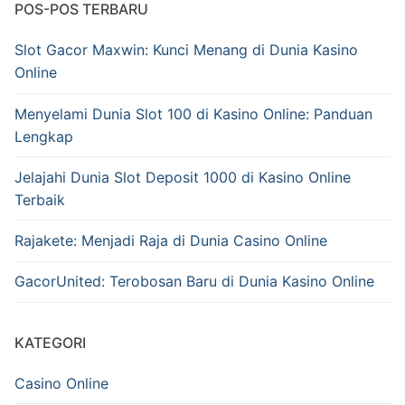
POS-POS TERBARU
Slot Gacor Maxwin: Kunci Menang di Dunia Kasino
Online
Menyelami Dunia Slot 100 di Kasino Online: Panduan
Lengkap
Jelajahi Dunia Slot Deposit 1000 di Kasino Online
Terbaik
Rajakete: Menjadi Raja di Dunia Casino Online
GacorUnited: Terobosan Baru di Dunia Kasino Online
KATEGORI
Casino Online