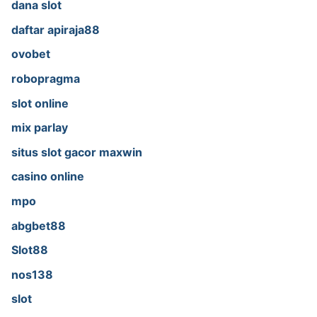
dana slot
daftar apiraja88
ovobet
robopragma
slot online
mix parlay
situs slot gacor maxwin
casino online
mpo
abgbet88
Slot88
nos138
slot