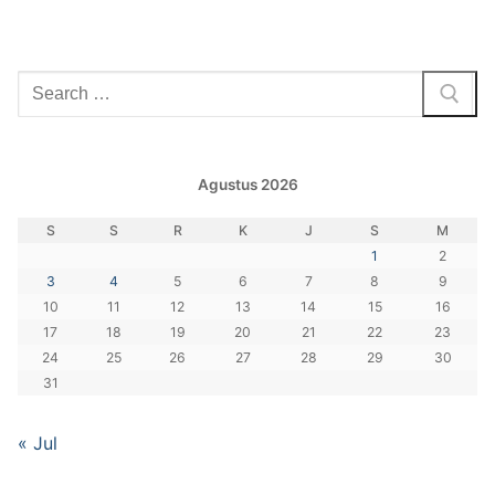
Cari:
Agustus 2026
S
S
R
K
J
S
M
1
2
3
4
5
6
7
8
9
10
11
12
13
14
15
16
17
18
19
20
21
22
23
24
25
26
27
28
29
30
31
« Jul