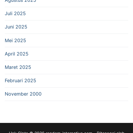
Agustus 2025
Juli 2025
Juni 2025
Mei 2025
April 2025
Maret 2025
Februari 2025
November 2000