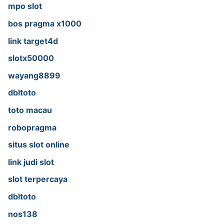
mpo slot
bos pragma x1000
link target4d
slotx50000
wayang8899
dbltoto
toto macau
robopragma
situs slot online
link judi slot
slot terpercaya
dbltoto
nos138