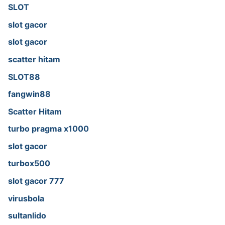
SLOT
slot gacor
slot gacor
scatter hitam
SLOT88
fangwin88
Scatter Hitam
turbo pragma x1000
slot gacor
turbox500
slot gacor 777
virusbola
sultanlido