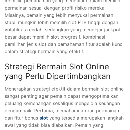
memiliki pemahaman yang mendalam dalam memilih
permainan sesuai dengan profil risiko mereka.
Misalnya, pemain yang lebih menyukai permainan
stabil mungkin lebih memilih slot RTP tinggi dengan
volatilitas rendah, sedangkan yang mengejar jackpot
besar dapat memilih slot progresif. Kombinasi
pemilihan jenis slot dan pemahaman fitur adalah kunci
dalam strategi bermain yang efektif.
Strategi Bermain Slot Online
yang Perlu Dipertimbangkan
Menerapkan strategi efektif dalam bermain slot online
sangat penting agar pemain dapat mengoptimalkan
peluang kemenangan sekaligus mengelola keuangan
dengan baik. Pertama, memahami aturan permainan
dan fitur bonus
slot
yang tersedia merupakan langkah
awal yang tidak bisa diabaikan. Pemain yang