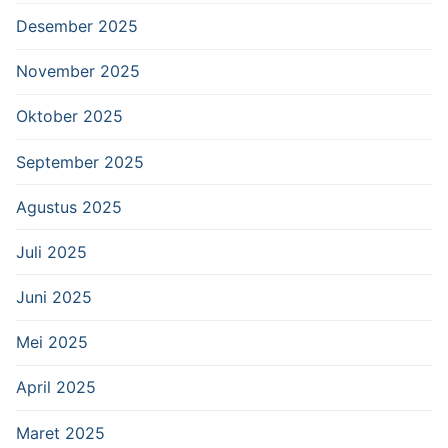
Desember 2025
November 2025
Oktober 2025
September 2025
Agustus 2025
Juli 2025
Juni 2025
Mei 2025
April 2025
Maret 2025