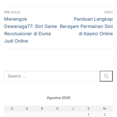
Navigasi
PREVIOUS
NEXT
pos
Previous
Next
Menengok
Panduan Lengkap
post:
post:
Dewanaga77: Slot Game
Beragam Permainan Slot
Revolusioner di Dunia
di Kasino Online
Judi Online
Cari:
Agustus 2026
S
S
R
K
J
S
M
1
2