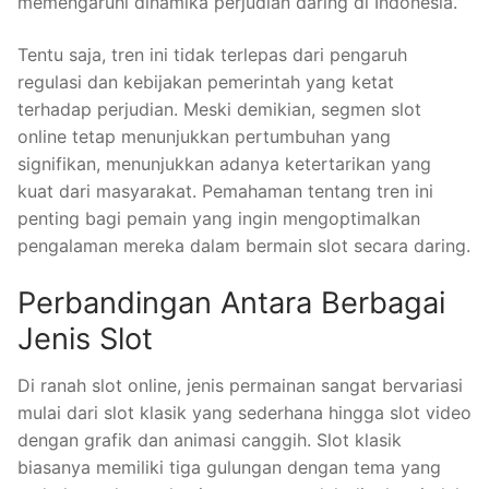
memengaruhi dinamika perjudian daring di Indonesia.
Tentu saja, tren ini tidak terlepas dari pengaruh
regulasi dan kebijakan pemerintah yang ketat
terhadap perjudian. Meski demikian, segmen slot
online tetap menunjukkan pertumbuhan yang
signifikan, menunjukkan adanya ketertarikan yang
kuat dari masyarakat. Pemahaman tentang tren ini
penting bagi pemain yang ingin mengoptimalkan
pengalaman mereka dalam bermain slot secara daring.
Perbandingan Antara Berbagai
Jenis Slot
Di ranah slot online, jenis permainan sangat bervariasi
mulai dari slot klasik yang sederhana hingga slot video
dengan grafik dan animasi canggih. Slot klasik
biasanya memiliki tiga gulungan dengan tema yang