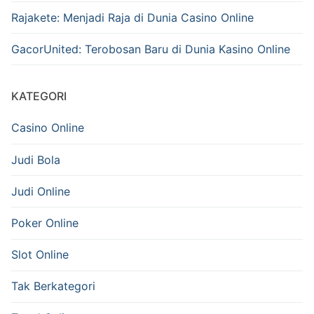
Rajakete: Menjadi Raja di Dunia Casino Online
GacorUnited: Terobosan Baru di Dunia Kasino Online
KATEGORI
Casino Online
Judi Bola
Judi Online
Poker Online
Slot Online
Tak Berkategori