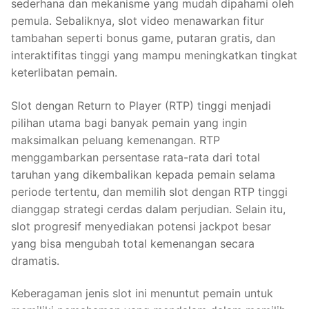
sederhana dan mekanisme yang mudah dipahami oleh
pemula. Sebaliknya, slot video menawarkan fitur
tambahan seperti bonus game, putaran gratis, dan
interaktifitas tinggi yang mampu meningkatkan tingkat
keterlibatan pemain.
Slot dengan Return to Player (RTP) tinggi menjadi
pilihan utama bagi banyak pemain yang ingin
maksimalkan peluang kemenangan. RTP
menggambarkan persentase rata-rata dari total
taruhan yang dikembalikan kepada pemain selama
periode tertentu, dan memilih slot dengan RTP tinggi
dianggap strategi cerdas dalam perjudian. Selain itu,
slot progresif menyediakan potensi jackpot besar
yang bisa mengubah total kemenangan secara
dramatis.
Keberagaman jenis slot ini menuntut pemain untuk