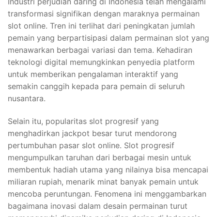
Industri perjudian daring di Indonesia telah mengalami
transformasi signifikan dengan maraknya permainan
slot online. Tren ini terlihat dari peningkatan jumlah
pemain yang berpartisipasi dalam permainan slot yang
menawarkan berbagai variasi dan tema. Kehadiran
teknologi digital memungkinkan penyedia platform
untuk memberikan pengalaman interaktif yang
semakin canggih kepada para pemain di seluruh
nusantara.
Selain itu, popularitas slot progresif yang
menghadirkan jackpot besar turut mendorong
pertumbuhan pasar slot online. Slot progresif
mengumpulkan taruhan dari berbagai mesin untuk
membentuk hadiah utama yang nilainya bisa mencapai
miliaran rupiah, menarik minat banyak pemain untuk
mencoba peruntungan. Fenomena ini menggambarkan
bagaimana inovasi dalam desain permainan turut