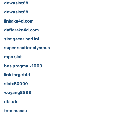
dewaslot88
dewaslot88
linkaka4d.com
daftaraka4d.com
slot gacor hari ini
super scatter olympus
mpo slot
bos pragma x1000
link target4d
slotx50000
wayang8899
dbltoto
toto macau