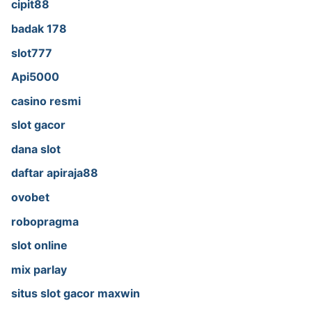
cipit88
badak 178
slot777
Api5000
casino resmi
slot gacor
dana slot
daftar apiraja88
ovobet
robopragma
slot online
mix parlay
situs slot gacor maxwin