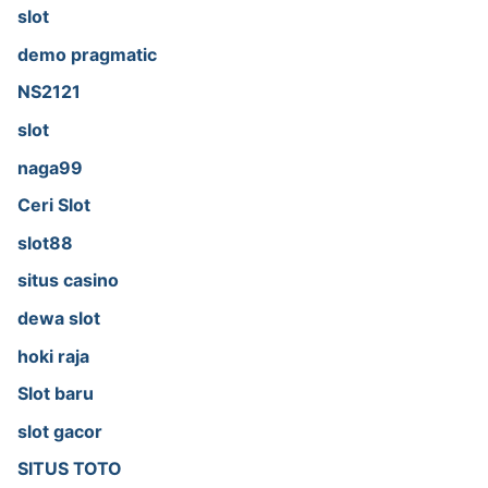
slot
demo pragmatic
NS2121
slot
naga99
Ceri Slot
slot88
situs casino
dewa slot
hoki raja
Slot baru
slot gacor
SITUS TOTO