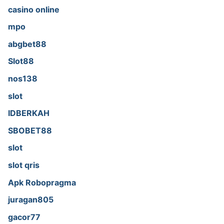
casino online
mpo
abgbet88
Slot88
nos138
slot
IDBERKAH
SBOBET88
slot
slot qris
Apk Robopragma
juragan805
gacor77