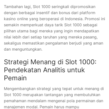
Tambahan lagi, Slot 1000 seringkali dipromosikan
dengan berbagai insentif dan bonus dari platform
kasino online yang beroperasi di Indonesia. Promosi ini
semakin memperkuat daya tarik Slot 1000 sebagai
pilihan utama bagi mereka yang ingin mendapatkan
nilai lebih dari setiap taruhan yang mereka pasang,
sekaligus memastikan pengalaman berjudi yang aman
dan menguntungkan.
Strategi Menang di Slot 1000:
Pendekatan Analitis untuk
Pemain
Mengembangkan strategi yang tepat untuk menang di
Slot 1000 merupakan tantangan yang membutuhkan
pemahaman mendalam mengenai pola permainan dan
manajemen modal. Pemain harus mampu