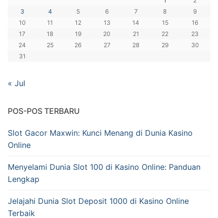
1
2
3
4
5
6
7
8
9
10
11
12
13
14
15
16
17
18
19
20
21
22
23
24
25
26
27
28
29
30
31
« Jul
POS-POS TERBARU
Slot Gacor Maxwin: Kunci Menang di Dunia Kasino
Online
Menyelami Dunia Slot 100 di Kasino Online: Panduan
Lengkap
Jelajahi Dunia Slot Deposit 1000 di Kasino Online
Terbaik