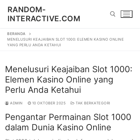
Lompat
RANDOM-
ke
INTERACTIVE.COM
konten
BERANDA
Cari:
MENELUSURI KEAJAIBAN SLOT 1000: ELEMEN KASINO ONLINE
YANG PERLU ANDA KETAHUI
Menelusuri Keajaiban Slot 1000:
Elemen Kasino Online yang
Perlu Anda Ketahui
ADMIN
10 OKTOBER 2025
TAK BERKATEGORI
Pengantar Permainan Slot 1000
dalam Dunia Kasino Online