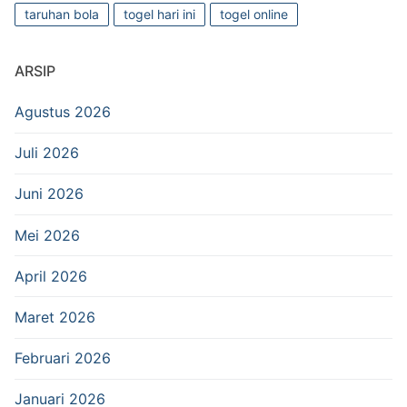
taruhan bola
togel hari ini
togel online
ARSIP
Agustus 2026
Juli 2026
Juni 2026
Mei 2026
April 2026
Maret 2026
Februari 2026
Januari 2026