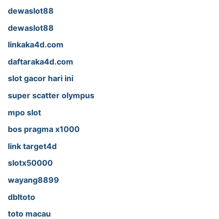
dewaslot88
dewaslot88
linkaka4d.com
daftaraka4d.com
slot gacor hari ini
super scatter olympus
mpo slot
bos pragma x1000
link target4d
slotx50000
wayang8899
dbltoto
toto macau