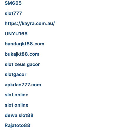
SM605
slot777
https://kayra.com.au/
UNYU168
bandarjkt88.com
bukajkt88.com
slot zeus gacor
slotgacor
apkdan777.com
slot online
slot online
dewa slot88
Rajatoto88