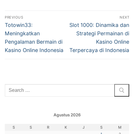
Navigasi
PREVIOUS
NEXT
pos
Previous
Next
Totowin33:
Slot 1000: Dinamika dan
post:
post:
Meningkatkan
Strategi Permainan di
Pengalaman Bermain di
Kasino Online
Kasino Online Indonesia
Terpercaya di Indonesia
Cari:
Agustus 2026
S
S
R
K
J
S
M