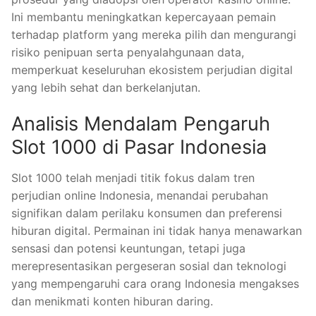
Ini membantu meningkatkan kepercayaan pemain
terhadap platform yang mereka pilih dan mengurangi
risiko penipuan serta penyalahgunaan data,
memperkuat keseluruhan ekosistem perjudian digital
yang lebih sehat dan berkelanjutan.
Analisis Mendalam Pengaruh
Slot 1000 di Pasar Indonesia
Slot 1000 telah menjadi titik fokus dalam tren
perjudian online Indonesia, menandai perubahan
signifikan dalam perilaku konsumen dan preferensi
hiburan digital. Permainan ini tidak hanya menawarkan
sensasi dan potensi keuntungan, tetapi juga
merepresentasikan pergeseran sosial dan teknologi
yang mempengaruhi cara orang Indonesia mengakses
dan menikmati konten hiburan daring.