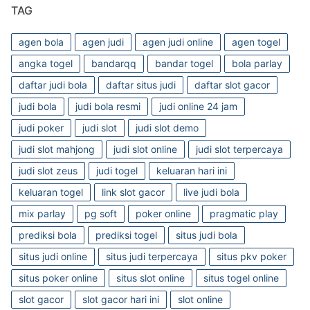
TAG
agen bola
agen judi
agen judi online
agen togel
angka togel
bandarqq
bandar togel
bola parlay
daftar judi bola
daftar situs judi
daftar slot gacor
judi bola
judi bola resmi
judi online 24 jam
judi poker
judi slot
judi slot demo
judi slot mahjong
judi slot online
judi slot terpercaya
judi slot zeus
judi togel
keluaran hari ini
keluaran togel
link slot gacor
live judi bola
mix parlay
pg soft
poker online
pragmatic play
prediksi bola
prediksi togel
situs judi bola
situs judi online
situs judi terpercaya
situs pkv poker
situs poker online
situs slot online
situs togel online
slot gacor
slot gacor hari ini
slot online