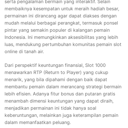
serta pengalaman bermain yang interaktif. Selain
membaiknya kesempatan untuk meraih hadiah besar,
permainan ini dirancang agar dapat diakses dengan
mudah melalui berbagai perangkat, termasuk ponsel
pintar yang semakin populer di kalangan pemain
Indonesia. Ini memungkinkan aksesibilitas yang lebih
luas, mendukung pertumbuhan komunitas pemain slot
online di tanah air.
Dari perspektif keuntungan finansial, Slot 1000
menawarkan RTP (Return to Player) yang cukup
menarik, yang bila dipahami dengan baik dapat
membantu pemain dalam merancang strategi bermain
lebih efisien. Adanya fitur bonus dan putaran gratis
menambah dimensi keuntungan yang dapat diraih,
menjadikan permainan ini tidak hanya soal
keberuntungan, melainkan juga keterampilan pemain
dalam memanfaatkan peluang.