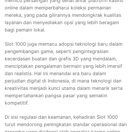
memicu persaingan yang sehat antar platform kasino
online dalam memperbaharui koleksi permainan
mereka, yang pada gilirannya mendongkrak kualitas
layanan dan menyediakan opsi yang lebih beragam
bagi pemain lokal.
Slot 1000 juga memacu adopsi teknologi baru dalam
pengembangan game, seperti pengintegrasian
kecerdasan buatan dan grafis 3D yang mendalam,
menciptakan pengalaman bermain yang lebih imersif
dan realistis. Hal ini menandai era baru dalam
perjudian digital di Indonesia, di mana teknologi dan
kreativitas menjadi kunci utama dalam menarik serta
mempertahankan pangsa pasar yang semakin
kompetitif.
Di sisi regulasi dan keamanan, kehadiran Slot 1000
turut mendorong peningkatan standar operasional dan
prosedur yang diadopsi oleh operator kasino online.