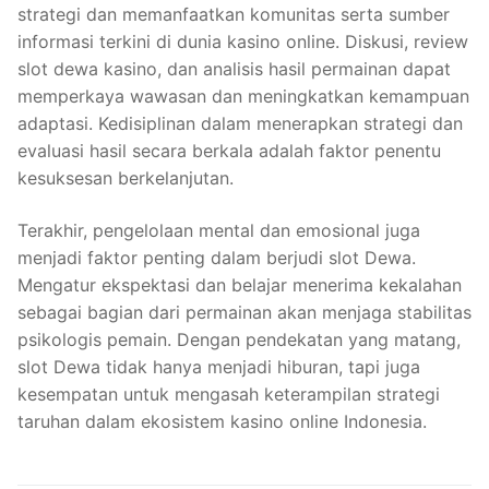
strategi dan memanfaatkan komunitas serta sumber
informasi terkini di dunia kasino online. Diskusi, review
slot dewa kasino, dan analisis hasil permainan dapat
memperkaya wawasan dan meningkatkan kemampuan
adaptasi. Kedisiplinan dalam menerapkan strategi dan
evaluasi hasil secara berkala adalah faktor penentu
kesuksesan berkelanjutan.
Terakhir, pengelolaan mental dan emosional juga
menjadi faktor penting dalam berjudi slot Dewa.
Mengatur ekspektasi dan belajar menerima kekalahan
sebagai bagian dari permainan akan menjaga stabilitas
psikologis pemain. Dengan pendekatan yang matang,
slot Dewa tidak hanya menjadi hiburan, tapi juga
kesempatan untuk mengasah keterampilan strategi
taruhan dalam ekosistem kasino online Indonesia.