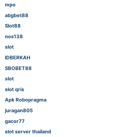
mpo
abgbet88
Slot88
nos138
slot
IDBERKAH
SBOBET88
slot
slot qris
Apk Robopragma
juragan805
gacor77
slot server thailand