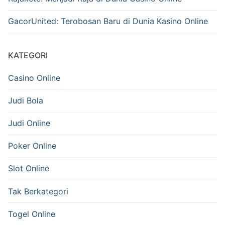
GacorUnited: Terobosan Baru di Dunia Kasino Online
KATEGORI
Casino Online
Judi Bola
Judi Online
Poker Online
Slot Online
Tak Berkategori
Togel Online