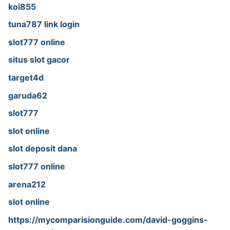
koi855
tuna787 link login
slot777 online
situs slot gacor
target4d
garuda62
slot777
slot online
slot deposit dana
slot777 online
arena212
slot online
https://mycomparisionguide.com/david-goggins-