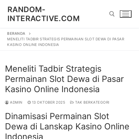
Lompat
RANDOM-
ke
INTERACTIVE.COM
konten
BERANDA
Cari:
MENELITI TADBIR STRATEGIS PERMAINAN SLOT DEWA DI PASAR
KASINO ONLINE INDONESIA
Meneliti Tadbir Strategis
Permainan Slot Dewa di Pasar
Kasino Online Indonesia
ADMIN
13 OKTOBER 2025
TAK BERKATEGORI
Dinamisasi Permainan Slot
Dewa di Lanskap Kasino Online
Indonesia