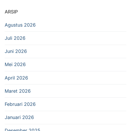
ARSIP
Agustus 2026
Juli 2026
Juni 2026
Mei 2026
April 2026
Maret 2026
Februari 2026
Januari 2026
Desember 2025