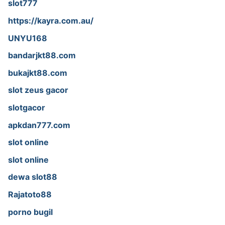
slot777
https://kayra.com.au/
UNYU168
bandarjkt88.com
bukajkt88.com
slot zeus gacor
slotgacor
apkdan777.com
slot online
slot online
dewa slot88
Rajatoto88
porno bugil