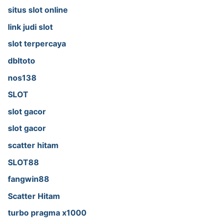
situs slot online
link judi slot
slot terpercaya
dbltoto
nos138
SLOT
slot gacor
slot gacor
scatter hitam
SLOT88
fangwin88
Scatter Hitam
turbo pragma x1000