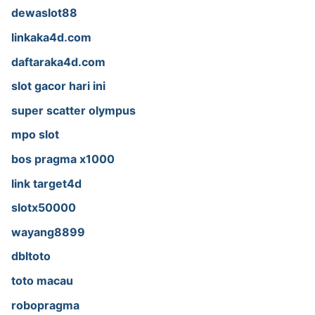
dewaslot88
linkaka4d.com
daftaraka4d.com
slot gacor hari ini
super scatter olympus
mpo slot
bos pragma x1000
link target4d
slotx50000
wayang8899
dbltoto
toto macau
robopragma