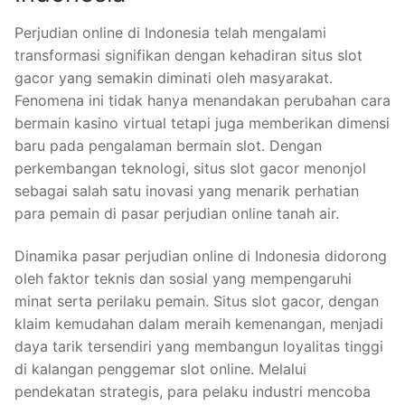
Perjudian online di Indonesia telah mengalami
transformasi signifikan dengan kehadiran situs slot
gacor yang semakin diminati oleh masyarakat.
Fenomena ini tidak hanya menandakan perubahan cara
bermain kasino virtual tetapi juga memberikan dimensi
baru pada pengalaman bermain slot. Dengan
perkembangan teknologi, situs slot gacor menonjol
sebagai salah satu inovasi yang menarik perhatian
para pemain di pasar perjudian online tanah air.
Dinamika pasar perjudian online di Indonesia didorong
oleh faktor teknis dan sosial yang mempengaruhi
minat serta perilaku pemain. Situs slot gacor, dengan
klaim kemudahan dalam meraih kemenangan, menjadi
daya tarik tersendiri yang membangun loyalitas tinggi
di kalangan penggemar slot online. Melalui
pendekatan strategis, para pelaku industri mencoba