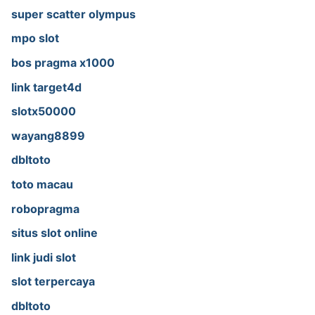
super scatter olympus
mpo slot
bos pragma x1000
link target4d
slotx50000
wayang8899
dbltoto
toto macau
robopragma
situs slot online
link judi slot
slot terpercaya
dbltoto