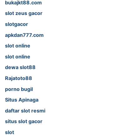
bukajkt88.com
slot zeus gacor
slotgacor
apkdan777.com
slot online
slot online
dewa slot88
Rajatoto88
porno bugil
Situs Apinaga
daftar slot resmi
situs slot gacor
slot