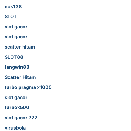
nos138
SLOT
slot gacor
slot gacor
scatter hitam
SLOT88
fangwin88
Scatter Hitam
turbo pragma x1000
slot gacor
turbox500
slot gacor 777
virusbola