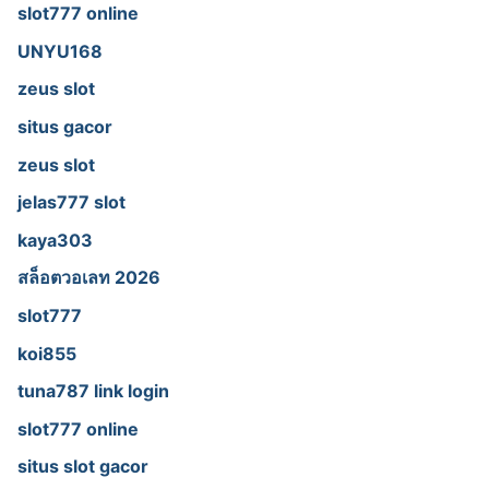
slot777 online
UNYU168
zeus slot
situs gacor
zeus slot
jelas777 slot
kaya303
สล็อตวอเลท 2026
slot777
koi855
tuna787 link login
slot777 online
situs slot gacor