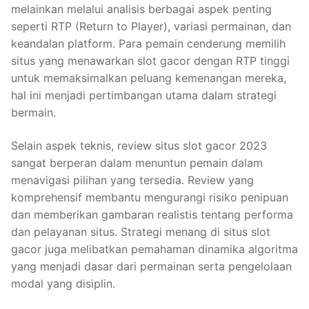
melainkan melalui analisis berbagai aspek penting
seperti RTP (Return to Player), variasi permainan, dan
keandalan platform. Para pemain cenderung memilih
situs yang menawarkan slot gacor dengan RTP tinggi
untuk memaksimalkan peluang kemenangan mereka,
hal ini menjadi pertimbangan utama dalam strategi
bermain.
Selain aspek teknis, review situs slot gacor 2023
sangat berperan dalam menuntun pemain dalam
menavigasi pilihan yang tersedia. Review yang
komprehensif membantu mengurangi risiko penipuan
dan memberikan gambaran realistis tentang performa
dan pelayanan situs. Strategi menang di situs slot
gacor juga melibatkan pemahaman dinamika algoritma
yang menjadi dasar dari permainan serta pengelolaan
modal yang disiplin.