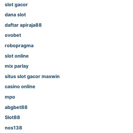
slot gacor
dana slot
daftar apiraja88
ovobet
robopragma
slot online
mix parlay
situs slot gacor maxwin
casino online
mpo
abgbet88
Slot88
nos138