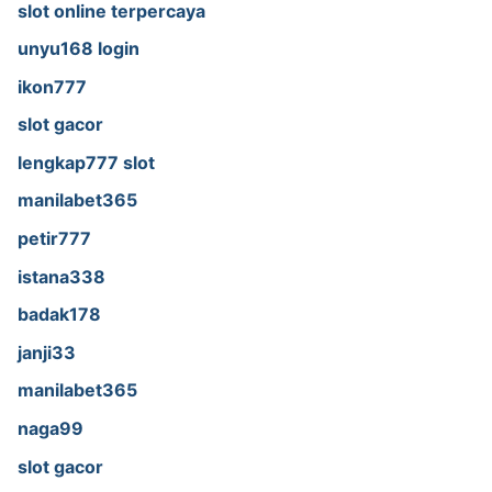
slot online terpercaya
unyu168 login
ikon777
slot gacor
lengkap777 slot
manilabet365
petir777
istana338
badak178
janji33
manilabet365
naga99
slot gacor