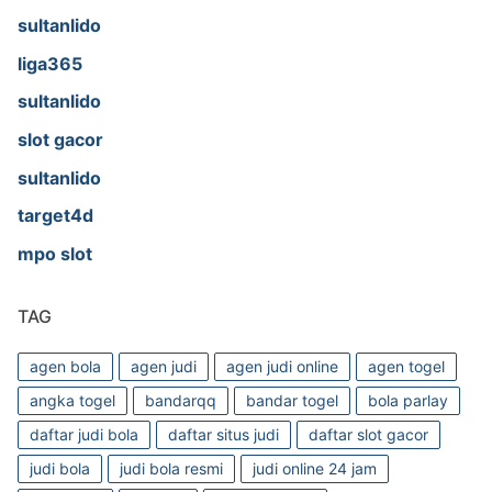
sultanlido
liga365
sultanlido
slot gacor
sultanlido
target4d
mpo slot
TAG
agen bola
agen judi
agen judi online
agen togel
angka togel
bandarqq
bandar togel
bola parlay
daftar judi bola
daftar situs judi
daftar slot gacor
judi bola
judi bola resmi
judi online 24 jam