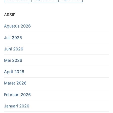
ARSIP
Agustus 2026
Juli 2026
Juni 2026
Mei 2026
April 2026
Maret 2026
Februari 2026
Januari 2026