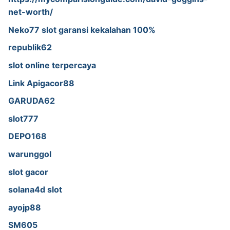
net-worth/
Neko77 slot garansi kekalahan 100%
republik62
slot online terpercaya
Link Apigacor88
GARUDA62
slot777
DEPO168
warunggol
slot gacor
solana4d slot
ayojp88
SM605