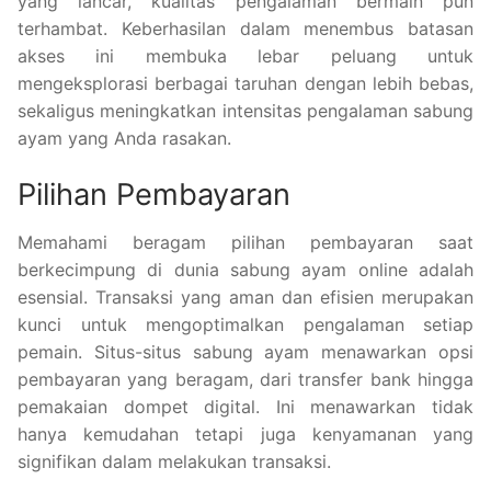
yang lancar, kualitas pengalaman bermain pun
terhambat. Keberhasilan dalam menembus batasan
akses ini membuka lebar peluang untuk
mengeksplorasi berbagai taruhan dengan lebih bebas,
sekaligus meningkatkan intensitas pengalaman sabung
ayam yang Anda rasakan.
Pilihan Pembayaran
Memahami beragam pilihan pembayaran saat
berkecimpung di dunia sabung ayam online adalah
esensial. Transaksi yang aman dan efisien merupakan
kunci untuk mengoptimalkan pengalaman setiap
pemain. Situs-situs sabung ayam menawarkan opsi
pembayaran yang beragam, dari transfer bank hingga
pemakaian dompet digital. Ini menawarkan tidak
hanya kemudahan tetapi juga kenyamanan yang
signifikan dalam melakukan transaksi.