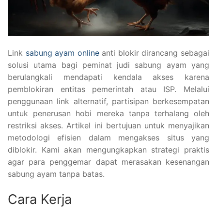
Link
sabung ayam online
anti blokir dirancang sebagai
solusi utama bagi peminat judi sabung ayam yang
berulangkali mendapati kendala akses karena
pemblokiran entitas pemerintah atau ISP. Melalui
penggunaan link alternatif, partisipan berkesempatan
untuk penerusan hobi mereka tanpa terhalang oleh
restriksi akses. Artikel ini bertujuan untuk menyajikan
metodologi efisien dalam mengakses situs yang
diblokir. Kami akan mengungkapkan strategi praktis
agar para penggemar dapat merasakan kesenangan
sabung ayam tanpa batas.
Cara Kerja