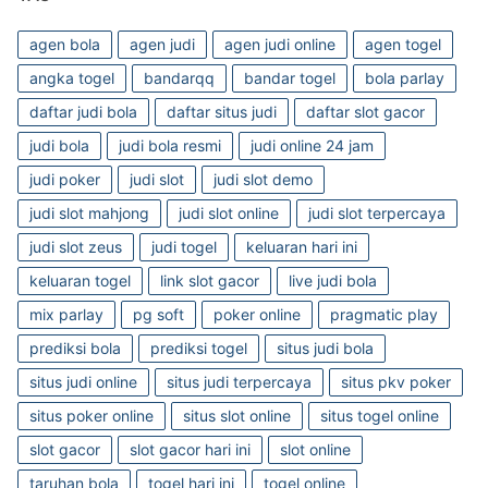
agen bola
agen judi
agen judi online
agen togel
angka togel
bandarqq
bandar togel
bola parlay
daftar judi bola
daftar situs judi
daftar slot gacor
judi bola
judi bola resmi
judi online 24 jam
judi poker
judi slot
judi slot demo
judi slot mahjong
judi slot online
judi slot terpercaya
judi slot zeus
judi togel
keluaran hari ini
keluaran togel
link slot gacor
live judi bola
mix parlay
pg soft
poker online
pragmatic play
prediksi bola
prediksi togel
situs judi bola
situs judi online
situs judi terpercaya
situs pkv poker
situs poker online
situs slot online
situs togel online
slot gacor
slot gacor hari ini
slot online
taruhan bola
togel hari ini
togel online