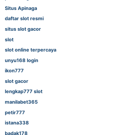
Situs Apinaga
daftar slot resmi
situs slot gacor
slot
slot online terpercaya
unyu168 login
ikon777
slot gacor
lengkap777 slot
manilabet365
petir777
istana338
badak178