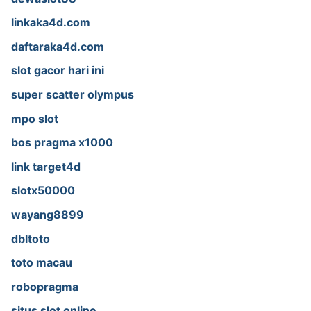
linkaka4d.com
daftaraka4d.com
slot gacor hari ini
super scatter olympus
mpo slot
bos pragma x1000
link target4d
slotx50000
wayang8899
dbltoto
toto macau
robopragma
situs slot online