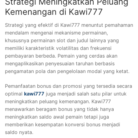
Strategi Meningkatkan Peluang
Kemenangan di Kawi777
Strategi yang efektif di Kawi777 menuntut pemahaman
mendalam mengenai mekanisme permainan,
khususnya permainan slot dan judul lainnya yang
memiliki karakteristik volatilitas dan frekuensi
pembayaran berbeda. Pemain yang cerdas akan
mengaplikasikan penyesuaian taruhan berbasis
pengamatan pola dan pengelolaan modal yang ketat.
Pemanfaatan bonus dan promosi yang tersedia secara
optimal
kawi777
juga menjadi salah satu pilar untuk
meningkatkan peluang kemenangan. Kawi777
menawarkan beragam bonus yang tidak hanya
meningkatkan saldo awal pemain tetapi juga
memberikan kesempatan konversi bonus menjadi
saldo nyata.