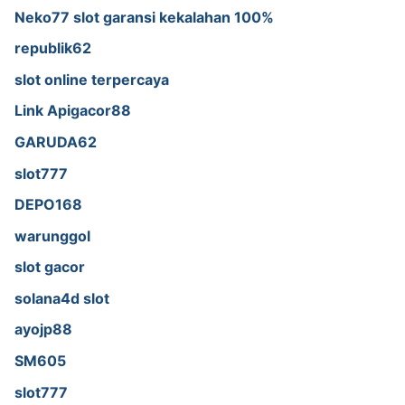
Neko77 slot garansi kekalahan 100%
republik62
slot online terpercaya
Link Apigacor88
GARUDA62
slot777
DEPO168
warunggol
slot gacor
solana4d slot
ayojp88
SM605
slot777