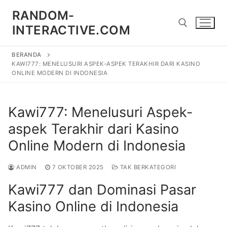
Lompat
RANDOM-
ke
INTERACTIVE.COM
konten
BERANDA
Cari:
KAWI777: MENELUSURI ASPEK-ASPEK TERAKHIR DARI KASINO
ONLINE MODERN DI INDONESIA
Kawi777: Menelusuri Aspek-
aspek Terakhir dari Kasino
Online Modern di Indonesia
ADMIN
7 OKTOBER 2025
TAK BERKATEGORI
Kawi777 dan Dominasi Pasar
Kasino Online di Indonesia