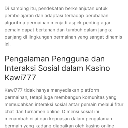
Di samping itu, pendekatan berkelanjutan untuk
pembelajaran dan adaptasi terhadap perubahan
algoritma permainan menjadi aspek penting agar
pemain dapat bertahan dan tumbuh dalam jangka
panjang di lingkungan permainan yang sangat dinamis
ini.
Pengalaman Pengguna dan
Interaksi Sosial dalam Kasino
Kawi777
Kawi777 tidak hanya menyediakan platform
permainan, tetapi juga membangun komunitas yang
memudahkan interaksi sosial antar pemain melalui fitur
chat dan turnamen online. Dimensi sosial ini
menambah nilai dan kepuasan dalam pengalaman
bermain yang kadang diabaikan oleh kasino online