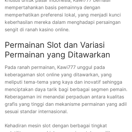
mempertahankan basis pemainnya dengan
memperhatikan preferensi lokal, yang menjadi kunci
keberhasilan mereka dalam menghadapi persaingan
sengit di ranah kasino online.
Permainan Slot dan Variasi
Permainan yang Ditawarkan
Pada ranah permainan, Kawi777 unggul pada
keberagaman slot online yang ditawarkan, yang
meliputi tema-tema yang kaya dan inovatif sehingga
menciptakan daya tarik bagi berbagai segmen pemain.
Keberagaman ini menandai perpaduan antara kualitas
grafis yang tinggi dan mekanisme permainan yang adil
sesuai standar internasional.
Kehadiran mesin slot dengan berbagai tingkat