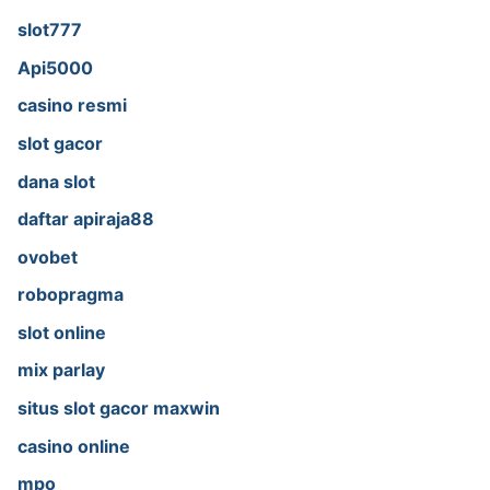
slot777
Api5000
casino resmi
slot gacor
dana slot
daftar apiraja88
ovobet
robopragma
slot online
mix parlay
situs slot gacor maxwin
casino online
mpo