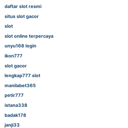
daftar slot resmi
situs slot gacor
slot
slot online terpercaya
unyu168 login
ikon777
slot gacor
lengkap777 slot
manilabet365
petir777
istana338
badak178
janji33