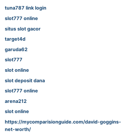
tuna787 link login
slot777 online
situs slot gacor
target4d
garuda62
slot777
slot online
slot deposit dana
slot777 online
arena212
slot online
https://mycomparisionguide.com/david-goggins-
net-worth/