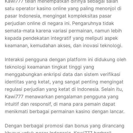
Kawi777 telah menempatkan dirinya sebagai salah
satu operator kasino online yang paling menonjol di
pasar Indonesia, mengingat kompleksitas pasar
perjudian online di negara ini. Pengaruhnya tidak
semata-mata karena variasi permainan, namun lebih
kepada pendekatan integratif yang meliputi aspek
keamanan, kemudahan akses, dan inovasi teknologi.
Interaksi pengguna dengan platform ini didukung oleh
teknologi keamanan tingkat tinggi yang
menggabungkan enkripsi data dan sistem verifikasi
identitas yang ketat, yang sangat penting mengingat
regulasi perjudian yang ketat di Indonesia. Selain itu,
Kawi777 menawarkan pengalaman pengguna yang
intuitif dan responsif, di mana para pemain dapat
menikmati berbagai permainan kasino dengan lancar.
Dengan berbagai promosi dan bonus yang dirancang
khusus untuk pasar Indonesia, Kawi777 berhasil