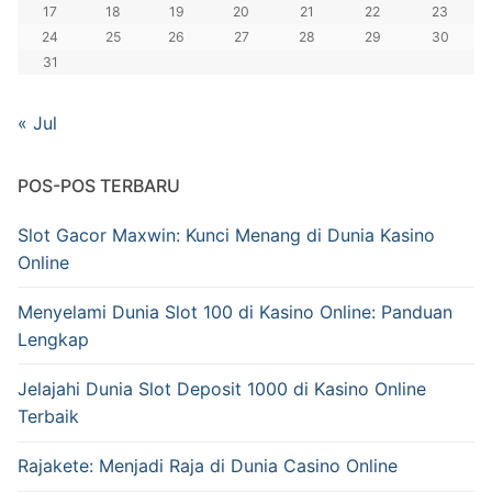
17
18
19
20
21
22
23
24
25
26
27
28
29
30
31
« Jul
POS-POS TERBARU
Slot Gacor Maxwin: Kunci Menang di Dunia Kasino
Online
Menyelami Dunia Slot 100 di Kasino Online: Panduan
Lengkap
Jelajahi Dunia Slot Deposit 1000 di Kasino Online
Terbaik
Rajakete: Menjadi Raja di Dunia Casino Online