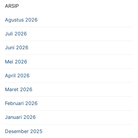
ARSIP
Agustus 2026
Juli 2026
Juni 2026
Mei 2026
April 2026
Maret 2026
Februari 2026
Januari 2026
Desember 2025