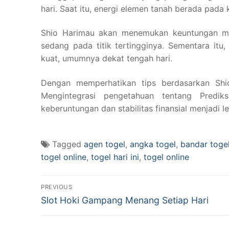
hari. Saat itu, energi elemen tanah berada pada k
Shio Harimau akan menemukan keuntungan mak
sedang pada titik tertingginya. Sementara itu
kuat, umumnya dekat tengah hari.
Dengan memperhatikan tips berdasarkan Sh
Mengintegrasi pengetahuan tentang Predi
keberuntungan dan stabilitas finansial menjadi l
Tagged
agen togel
,
angka togel
,
bandar toge
togel online
,
togel hari ini
,
togel online
Navigasi
PREVIOUS
Previous
pos
Slot Hoki Gampang Menang Setiap Hari
post: