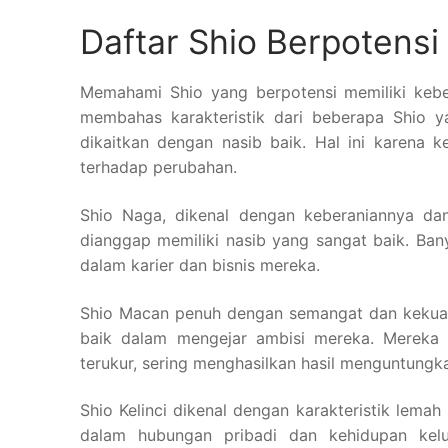
Daftar Shio Berpotensi
Memahami Shio yang berpotensi memiliki kebe
membahas karakteristik dari beberapa Shio y
dikaitkan dengan nasib baik. Hal ini karena
terhadap perubahan.
Shio Naga, dikenal dengan keberaniannya dan
dianggap memiliki nasib yang sangat baik. Bany
dalam karier dan bisnis mereka.
Shio Macan penuh dengan semangat dan kekuatan
baik dalam mengejar ambisi mereka. Mereka 
terukur, sering menghasilkan hasil menguntungk
Shio Kelinci dikenal dengan karakteristik lema
dalam hubungan pribadi dan kehidupan kelu