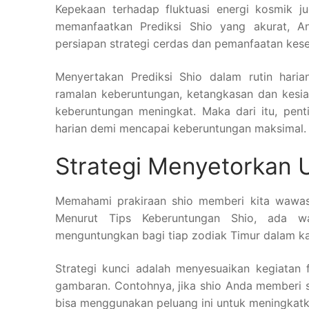
Kepekaan terhadap fluktuasi energi kosmik j
memanfaatkan Prediksi Shio yang akurat, A
persiapan strategi cerdas dan pemanfaatan kes
Menyertakan Prediksi Shio dalam rutin hari
ramalan keberuntungan, ketangkasan dan kes
keberuntungan meningkat. Maka dari itu, pent
harian demi mencapai keberuntungan maksimal.
Strategi Menyetorkan 
Memahami prakiraan shio memberi kita wawas
Menurut Tips Keberuntungan Shio, ada wa
menguntungkan bagi tiap zodiak Timur dalam ka
Strategi kunci adalah menyesuaikan kegiatan f
gambaran. Contohnya, jika shio Anda memberi s
bisa menggunakan peluang ini untuk meningkatka