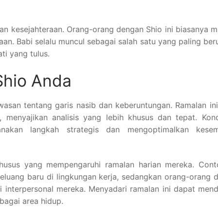
n kesejahteraan. Orang-orang dengan Shio ini biasanya me
an. Babi selalu muncul sebagai salah satu yang paling ber
ti yang tulus.
 Shio Anda
wasan tentang garis nasib dan keberuntungan. Ramalan ini
 menyajikan analisis yang lebih khusus dan tepat. Kondi
nakan langkah strategis dan mengoptimalkan kesem
khusus yang mempengaruhi ramalan harian mereka. Cont
eluang baru di lingkungan kerja, sedangkan orang-orang 
i interpersonal mereka. Menyadari ramalan ini dapat men
bagai area hidup.