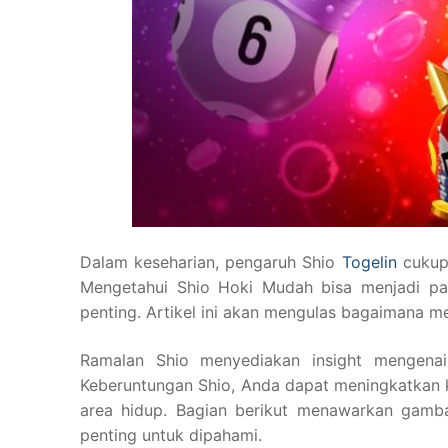
Dalam keseharian, pengaruh Shio
Togelin
cukup 
Mengetahui Shio Hoki Mudah bisa menjadi p
penting. Artikel ini akan mengulas bagaimana 
Ramalan Shio menyediakan insight mengenai
Keberuntungan Shio, Anda dapat meningkatkan
area hidup. Bagian berikut menawarkan gam
penting untuk dipahami.