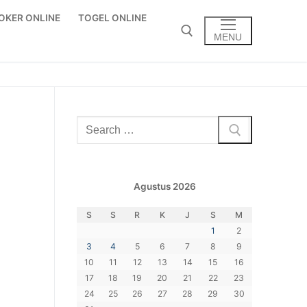
OKER ONLINE
TOGEL ONLINE
MENU
Cari:
Cari:
Agustus 2026
S
S
R
K
J
S
M
1
2
3
4
5
6
7
8
9
10
11
12
13
14
15
16
17
18
19
20
21
22
23
24
25
26
27
28
29
30