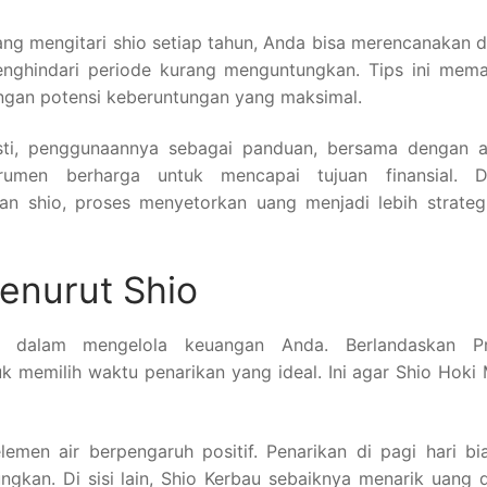
 mengitari shio setiap tahun, Anda bisa merencanakan d
nghindari periode kurang menguntungkan. Tips ini mema
engan potensi keberuntungan yang maksimal.
ti, penggunaannya sebagai panduan, bersama dengan an
trumen berharga untuk mencapai tujuan finansial. 
n shio, proses menyetorkan uang menjadi lebih strateg
enurut Shio
l dalam mengelola keuangan Anda. Berlandaskan Pr
k memilih waktu penarikan yang ideal. Ini agar Shio Hoki
emen air berpengaruh positif. Penarikan di pagi hari bi
kan. Di sisi lain, Shio Kerbau sebaiknya menarik uang d