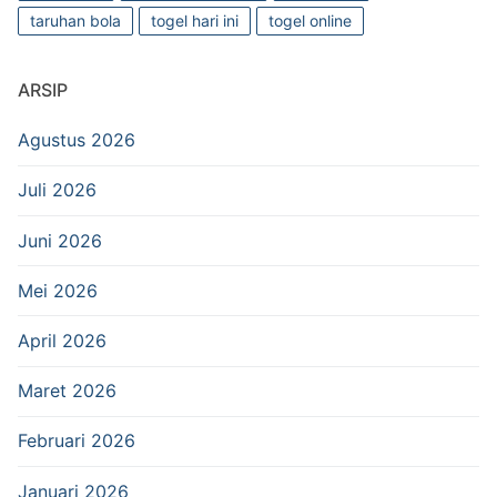
taruhan bola
togel hari ini
togel online
ARSIP
Agustus 2026
Juli 2026
Juni 2026
Mei 2026
April 2026
Maret 2026
Februari 2026
Januari 2026