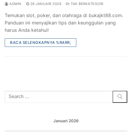
ADMIN
26 JANUARI 2026
TAK BERKATEGORI
Temukan slot, poker, dan olahraga di bukajkt88.com.
Panduan ini menyajikan tips dan keunggulan yang
harus Anda ketahui!
BACA SELENGKAPNYA %RARR;
Cari:
Januari 2026