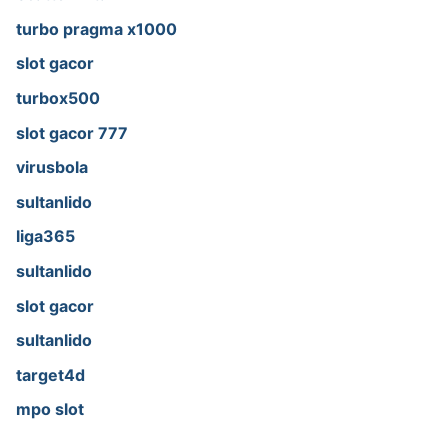
turbo pragma x1000
slot gacor
turbox500
slot gacor 777
virusbola
sultanlido
liga365
sultanlido
slot gacor
sultanlido
target4d
mpo slot