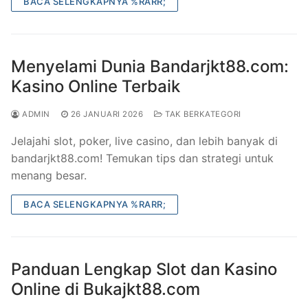
BACA SELENGKAPNYA %RARR;
Menyelami Dunia Bandarjkt88.com:
Kasino Online Terbaik
ADMIN
26 JANUARI 2026
TAK BERKATEGORI
Jelajahi slot, poker, live casino, dan lebih banyak di
bandarjkt88.com! Temukan tips dan strategi untuk
menang besar.
BACA SELENGKAPNYA %RARR;
Panduan Lengkap Slot dan Kasino
Online di Bukajkt88.com