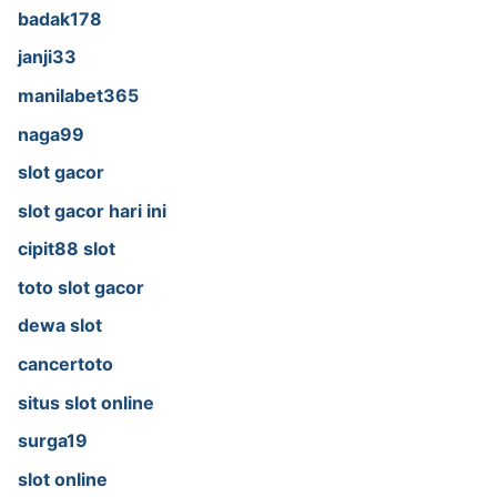
badak178
janji33
manilabet365
naga99
slot gacor
slot gacor hari ini
cipit88 slot
toto slot gacor
dewa slot
cancertoto
situs slot online
surga19
slot online