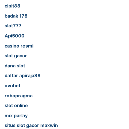
cipit88
badak 178
slot777
Api5000
casino resmi
slot gacor
dana slot
daftar apiraja88
ovobet
robopragma
slot online
mix parlay
situs slot gacor maxwin