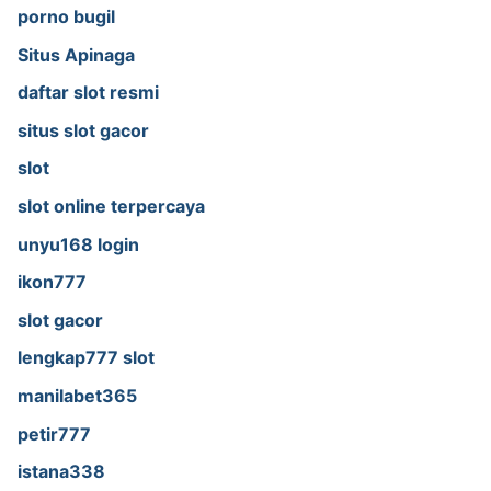
porno bugil
Situs Apinaga
daftar slot resmi
situs slot gacor
slot
slot online terpercaya
unyu168 login
ikon777
slot gacor
lengkap777 slot
manilabet365
petir777
istana338