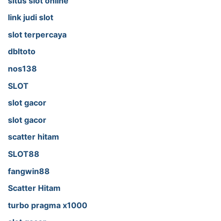
situs slot online
link judi slot
slot terpercaya
dbltoto
nos138
SLOT
slot gacor
slot gacor
scatter hitam
SLOT88
fangwin88
Scatter Hitam
turbo pragma x1000