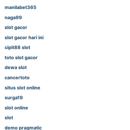
manilabet365
naga99
slot gacor
slot gacor hari ini
cipit88 slot
toto slot gacor
dewa slot
cancertoto
situs slot online
surga19
slot online
slot
demo pragmatic