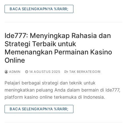
BACA SELENGKAPNYA %RARR;
Ide777: Menyingkap Rahasia dan
Strategi Terbaik untuk
Memenangkan Permainan Kasino
Online
ADMIN
14 AGUSTUS 2025
TAK BERKATEGORI
Pelajari berbagai strategi dan teknik untuk
meningkatkan peluang Anda dalam bermain di Ide777,
platform kasino online terkemuka di Indonesia.
BACA SELENGKAPNYA %RARR;