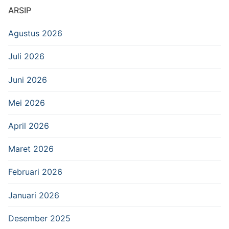
ARSIP
Agustus 2026
Juli 2026
Juni 2026
Mei 2026
April 2026
Maret 2026
Februari 2026
Januari 2026
Desember 2025