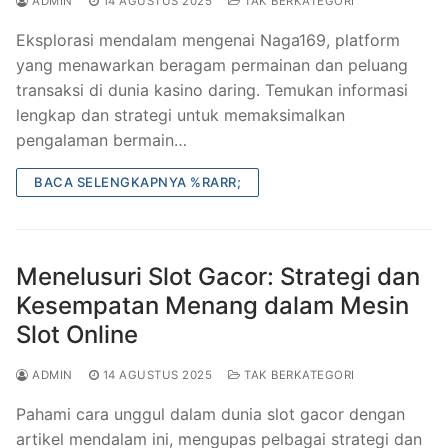
ADMIN
14 AGUSTUS 2025
TAK BERKATEGORI
Eksplorasi mendalam mengenai Naga169, platform
yang menawarkan beragam permainan dan peluang
transaksi di dunia kasino daring. Temukan informasi
lengkap dan strategi untuk memaksimalkan
pengalaman bermain…
BACA SELENGKAPNYA %RARR;
Menelusuri Slot Gacor: Strategi dan
Kesempatan Menang dalam Mesin
Slot Online
ADMIN
14 AGUSTUS 2025
TAK BERKATEGORI
Pahami cara unggul dalam dunia slot gacor dengan
artikel mendalam ini, mengupas pelbagai strategi dan