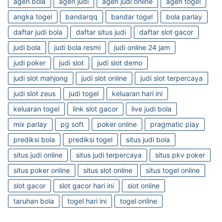
agen bola
agen judi
agen judi online
agen togel
angka togel
bandarqq
bandar togel
bola parlay
daftar judi bola
daftar situs judi
daftar slot gacor
judi bola
judi bola resmi
judi online 24 jam
judi poker
judi slot
judi slot demo
judi slot mahjong
judi slot online
judi slot terpercaya
judi slot zeus
judi togel
keluaran hari ini
keluaran togel
link slot gacor
live judi bola
mix parlay
pg soft
poker online
pragmatic play
prediksi bola
prediksi togel
situs judi bola
situs judi online
situs judi terpercaya
situs pkv poker
situs poker online
situs slot online
situs togel online
slot gacor
slot gacor hari ini
slot online
taruhan bola
togel hari ini
togel online