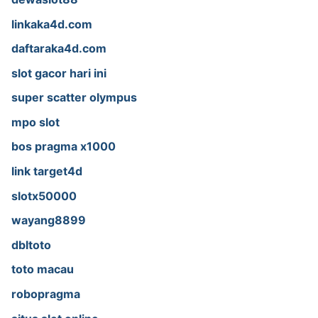
linkaka4d.com
daftaraka4d.com
slot gacor hari ini
super scatter olympus
mpo slot
bos pragma x1000
link target4d
slotx50000
wayang8899
dbltoto
toto macau
robopragma