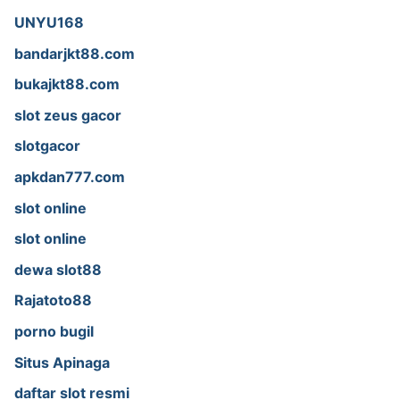
UNYU168
bandarjkt88.com
bukajkt88.com
slot zeus gacor
slotgacor
apkdan777.com
slot online
slot online
dewa slot88
Rajatoto88
porno bugil
Situs Apinaga
daftar slot resmi