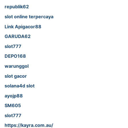
republik62
slot online terpercaya
Link Apigacor88
GARUDA62
slot777
DEPO168
warunggol
slot gacor
solana4d slot
ayojp88
SM605
slot777
https://kayra.com.au/