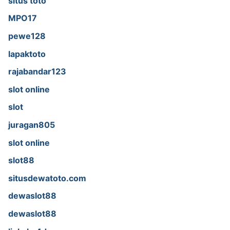
situs toto
MPO17
pewe128
lapaktoto
rajabandar123
slot online
slot
juragan805
slot online
slot88
situsdewatoto.com
dewaslot88
dewaslot88