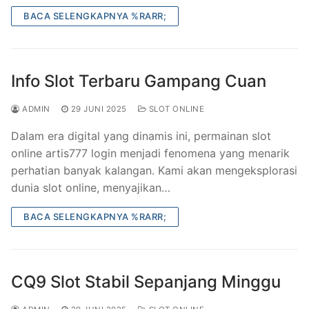
BACA SELENGKAPNYA %RARR;
Info Slot Terbaru Gampang Cuan
ADMIN
29 JUNI 2025
SLOT ONLINE
Dalam era digital yang dinamis ini, permainan slot
online artis777 login menjadi fenomena yang menarik
perhatian banyak kalangan. Kami akan mengeksplorasi
dunia slot online, menyajikan…
BACA SELENGKAPNYA %RARR;
CQ9 Slot Stabil Sepanjang Minggu