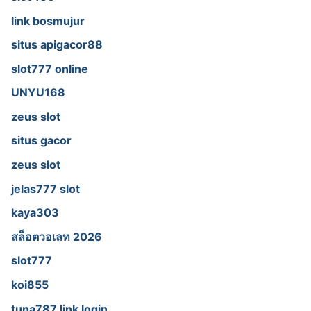
link bosmujur
situs apigacor88
slot777 online
UNYU168
zeus slot
situs gacor
zeus slot
jelas777 slot
kaya303
สล็อตวอเลท 2026
slot777
koi855
tuna787 link login