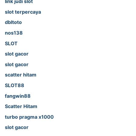
link judi slot
slot terpercaya
dbltoto
nos138
SLOT
slot gacor
slot gacor
scatter hitam
SLOT88
fangwin88
Scatter Hitam
turbo pragma x1000
slot gacor