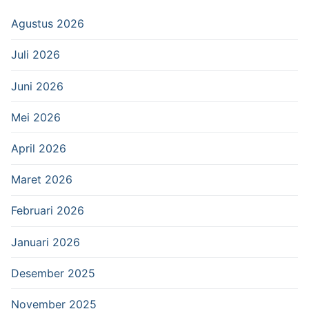
Agustus 2026
Juli 2026
Juni 2026
Mei 2026
April 2026
Maret 2026
Februari 2026
Januari 2026
Desember 2025
November 2025