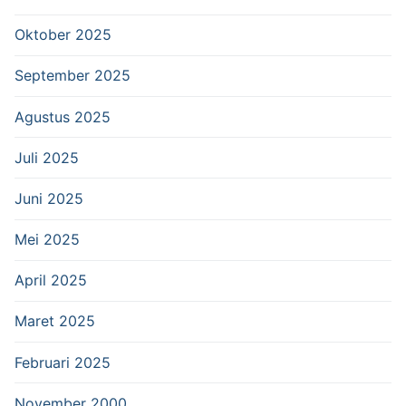
Oktober 2025
September 2025
Agustus 2025
Juli 2025
Juni 2025
Mei 2025
April 2025
Maret 2025
Februari 2025
November 2000