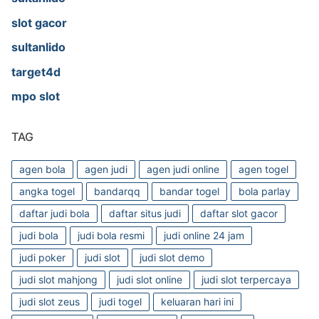
slot gacor
sultanlido
target4d
mpo slot
TAG
agen bola
agen judi
agen judi online
agen togel
angka togel
bandarqq
bandar togel
bola parlay
daftar judi bola
daftar situs judi
daftar slot gacor
judi bola
judi bola resmi
judi online 24 jam
judi poker
judi slot
judi slot demo
judi slot mahjong
judi slot online
judi slot terpercaya
judi slot zeus
judi togel
keluaran hari ini