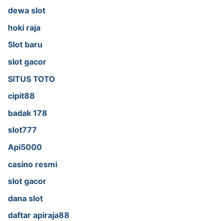
dewa slot
hoki raja
Slot baru
slot gacor
SITUS TOTO
cipit88
badak 178
slot777
Api5000
casino resmi
slot gacor
dana slot
daftar apiraja88