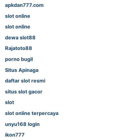
apkdan777.com
slot online
slot online
dewa slot88
Rajatoto88
porno bugil
Situs Apinaga
daftar slot resmi
situs slot gacor
slot
slot online terpercaya
unyu168 login
ikon777