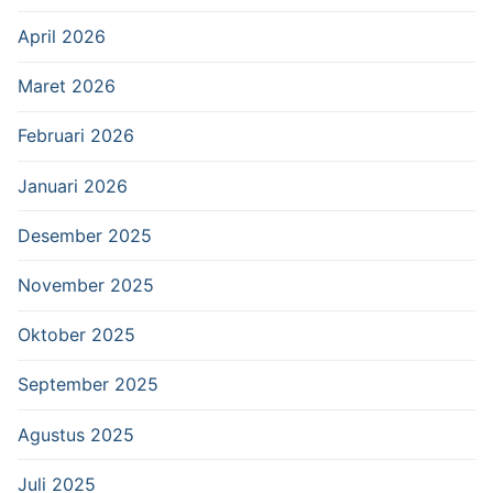
April 2026
Maret 2026
Februari 2026
Januari 2026
Desember 2025
November 2025
Oktober 2025
September 2025
Agustus 2025
Juli 2025