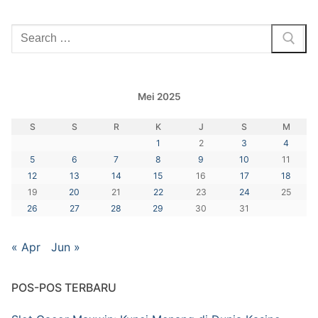
Cari:
Mei 2025
S
S
R
K
J
S
M
1
2
3
4
5
6
7
8
9
10
11
12
13
14
15
16
17
18
19
20
21
22
23
24
25
26
27
28
29
30
31
« Apr
Jun »
POS-POS TERBARU