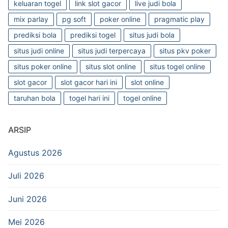
keluaran togel
link slot gacor
live judi bola
mix parlay
pg soft
poker online
pragmatic play
prediksi bola
prediksi togel
situs judi bola
situs judi online
situs judi terpercaya
situs pkv poker
situs poker online
situs slot online
situs togel online
slot gacor
slot gacor hari ini
slot online
taruhan bola
togel hari ini
togel online
ARSIP
Agustus 2026
Juli 2026
Juni 2026
Mei 2026