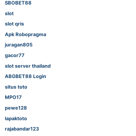
SBOBET88
slot
slot qris
Apk Robopragma
juragan805
gacor77
slot server thailand
ABGBET88 Login
situs toto
MPO17
pewe128
lapaktoto
rajabandar123