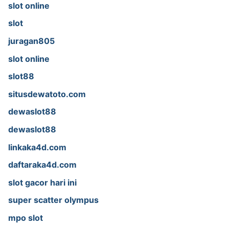
slot online
slot
juragan805
slot online
slot88
situsdewatoto.com
dewaslot88
dewaslot88
linkaka4d.com
daftaraka4d.com
slot gacor hari ini
super scatter olympus
mpo slot