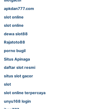
slotgacor
apkdan777.com
slot online
slot online
dewa slot88
Rajatoto88
porno bugil
Situs Apinaga
daftar slot resmi
situs slot gacor
slot
slot online terpercaya
unyu168 login