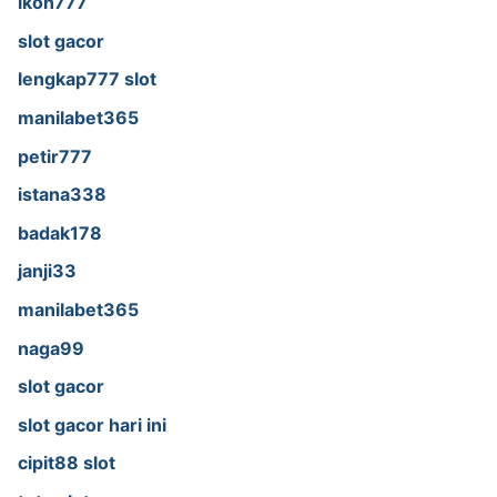
ikon777
slot gacor
lengkap777 slot
manilabet365
petir777
istana338
badak178
janji33
manilabet365
naga99
slot gacor
slot gacor hari ini
cipit88 slot