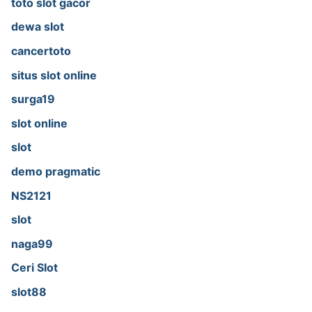
toto slot gacor
dewa slot
cancertoto
situs slot online
surga19
slot online
slot
demo pragmatic
NS2121
slot
naga99
Ceri Slot
slot88