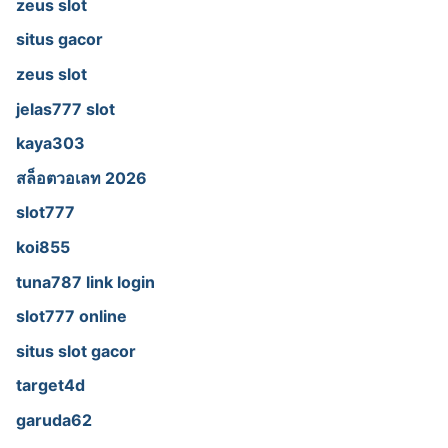
zeus slot
situs gacor
zeus slot
jelas777 slot
kaya303
สล็อตวอเลท 2026
slot777
koi855
tuna787 link login
slot777 online
situs slot gacor
target4d
garuda62