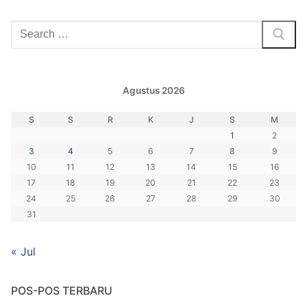
Cari:
Agustus 2026
S
S
R
K
J
S
M
1
2
3
4
5
6
7
8
9
10
11
12
13
14
15
16
17
18
19
20
21
22
23
24
25
26
27
28
29
30
31
« Jul
POS-POS TERBARU