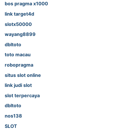
bos pragma x1000
link target4d
slotx50000
wayang8899
dbltoto
toto macau
robopragma
situs slot online
link judi slot
slot terpercaya
dbltoto
nos138
SLOT