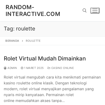
Lompat
RANDOM-
ke
INTERACTIVE.COM
konten
Tag:
roulette
Cari:
BERANDA
ROULETTE
Rolet Virtual Mudah Dimainkan
ADMIN
1 MARET 2025
CASINO ONLINE
Rolet virtual mengubah cara kita menikmati permainan
kasino roulette online klasik. Dengan teknologi
modern, rolet virtual menyajikan pengalaman yang
nyaris mirip kenyataan. Permainan rolet
online memudahkan akses tanpa…