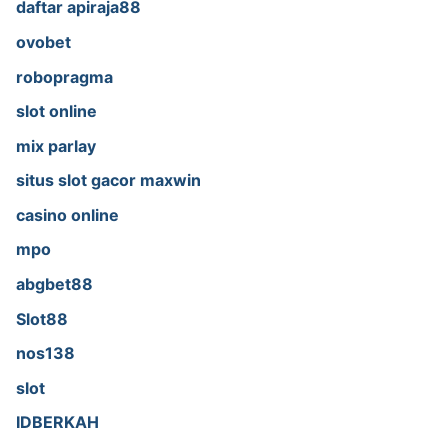
daftar apiraja88
ovobet
robopragma
slot online
mix parlay
situs slot gacor maxwin
casino online
mpo
abgbet88
Slot88
nos138
slot
IDBERKAH