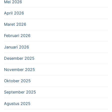
Mei 2026
April 2026
Maret 2026
Februari 2026
Januari 2026
Desember 2025
November 2025
Oktober 2025
September 2025
Agustus 2025