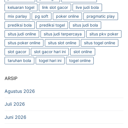
keluaran togel
link slot gacor
live judi bola
mix parlay
pg soft
poker online
pragmatic play
prediksi bola
prediksi togel
situs judi bola
situs judi online
situs judi terpercaya
situs pkv poker
situs poker online
situs slot online
situs togel online
slot gacor
slot gacor hari ini
slot online
taruhan bola
togel hari ini
togel online
ARSIP
Agustus 2026
Juli 2026
Juni 2026