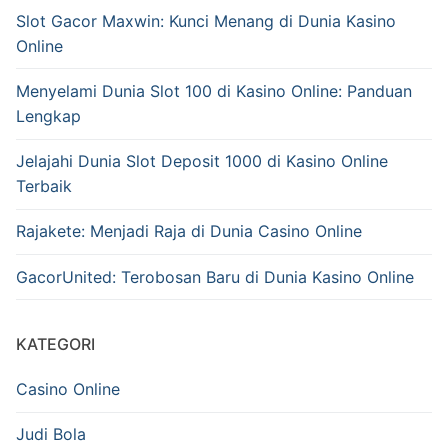
Slot Gacor Maxwin: Kunci Menang di Dunia Kasino
Online
Menyelami Dunia Slot 100 di Kasino Online: Panduan
Lengkap
Jelajahi Dunia Slot Deposit 1000 di Kasino Online
Terbaik
Rajakete: Menjadi Raja di Dunia Casino Online
GacorUnited: Terobosan Baru di Dunia Kasino Online
KATEGORI
Casino Online
Judi Bola