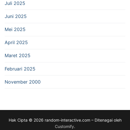
Juli 2025
Juni 2025
Mei 2025
April 2025
Maret 2025
Februari 2025
November 2000
Hak Cipta © 2026 random-interactive.com – Ditenagai oleh
Customify
.