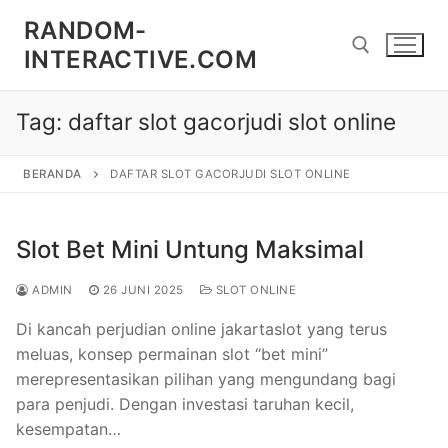
Lompat
RANDOM-
ke
INTERACTIVE.COM
konten
Tag:
daftar slot gacorjudi slot online
Cari:
BERANDA
DAFTAR SLOT GACORJUDI SLOT ONLINE
Slot Bet Mini Untung Maksimal
ADMIN
26 JUNI 2025
SLOT ONLINE
Di kancah perjudian online jakartaslot yang terus
meluas, konsep permainan slot “bet mini”
merepresentasikan pilihan yang mengundang bagi
para penjudi. Dengan investasi taruhan kecil,
kesempatan…