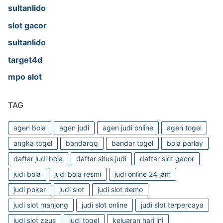
sultanlido
slot gacor
sultanlido
target4d
mpo slot
TAG
agen bola
agen judi
agen judi online
agen togel
angka togel
bandarqq
bandar togel
bola parlay
daftar judi bola
daftar situs judi
daftar slot gacor
judi bola
judi bola resmi
judi online 24 jam
judi poker
judi slot
judi slot demo
judi slot mahjong
judi slot online
judi slot terpercaya
judi slot zeus
judi togel
keluaran hari ini