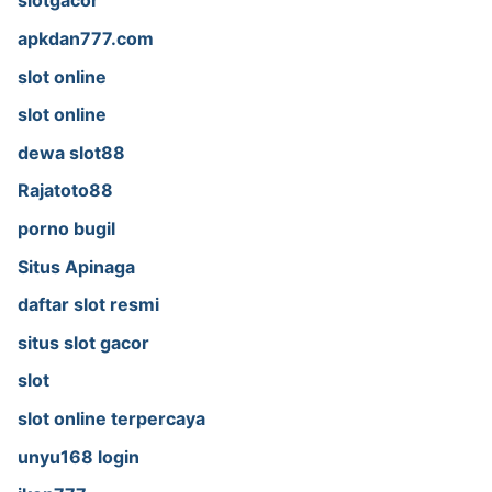
slotgacor
apkdan777.com
slot online
slot online
dewa slot88
Rajatoto88
porno bugil
Situs Apinaga
daftar slot resmi
situs slot gacor
slot
slot online terpercaya
unyu168 login