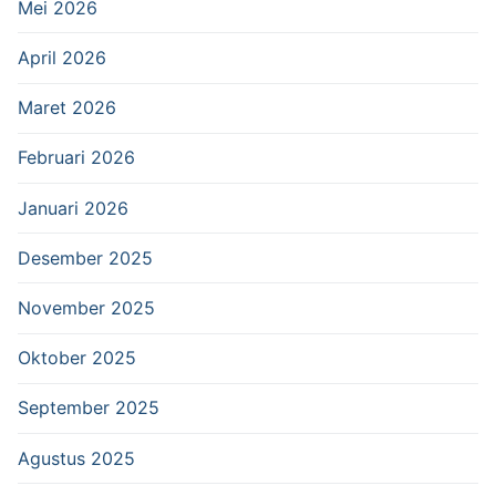
Mei 2026
April 2026
Maret 2026
Februari 2026
Januari 2026
Desember 2025
November 2025
Oktober 2025
September 2025
Agustus 2025