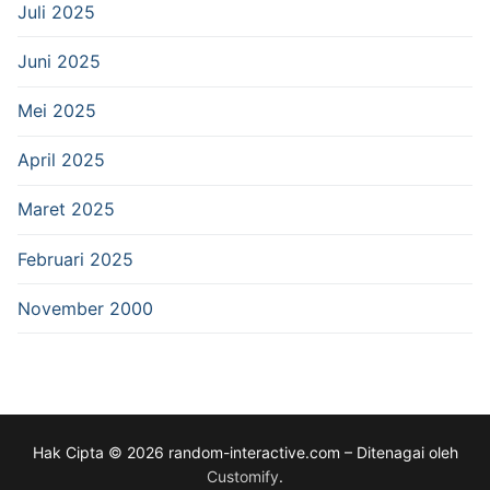
Juli 2025
Juni 2025
Mei 2025
April 2025
Maret 2025
Februari 2025
November 2000
Hak Cipta © 2026 random-interactive.com – Ditenagai oleh
Customify
.