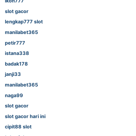
ikon777
slot gacor
lengkap777 slot
manilabet365
petir777
istana338
badak178
janji33
manilabet365
naga99
slot gacor
slot gacor hari ini
cipit88 slot