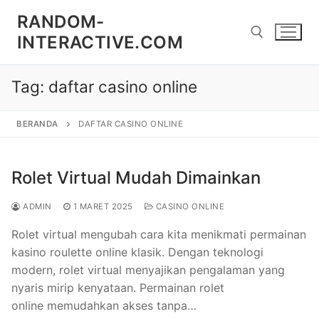
Lompat
RANDOM-
ke
INTERACTIVE.COM
konten
Tag:
daftar casino online
Cari:
BERANDA
DAFTAR CASINO ONLINE
Rolet Virtual Mudah Dimainkan
ADMIN
1 MARET 2025
CASINO ONLINE
Rolet virtual mengubah cara kita menikmati permainan
kasino roulette online klasik. Dengan teknologi
modern, rolet virtual menyajikan pengalaman yang
nyaris mirip kenyataan. Permainan rolet
online memudahkan akses tanpa…