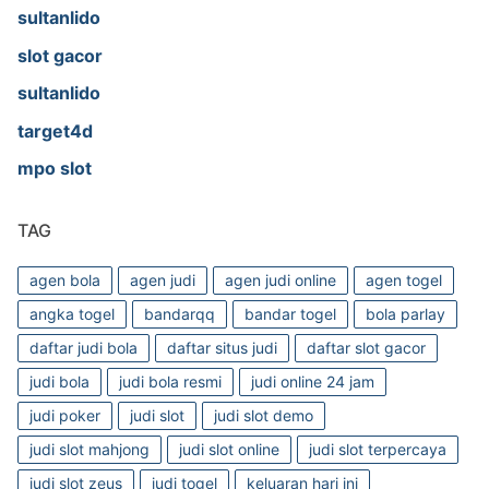
sultanlido
slot gacor
sultanlido
target4d
mpo slot
TAG
agen bola
agen judi
agen judi online
agen togel
angka togel
bandarqq
bandar togel
bola parlay
daftar judi bola
daftar situs judi
daftar slot gacor
judi bola
judi bola resmi
judi online 24 jam
judi poker
judi slot
judi slot demo
judi slot mahjong
judi slot online
judi slot terpercaya
judi slot zeus
judi togel
keluaran hari ini